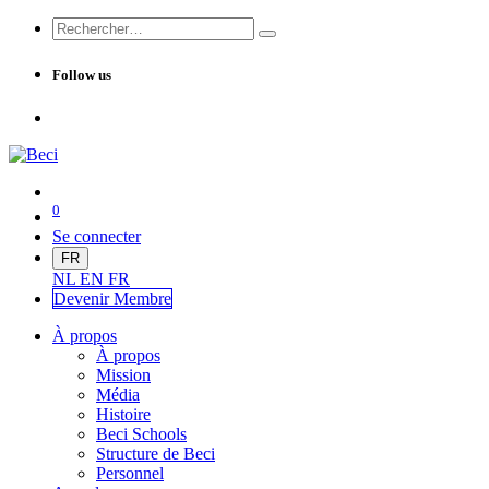
Follow us
0
Se connecter
FR
NL
EN
FR
Devenir Me
mbre
À propos
À propos
Mission
Média
Histoire
Beci Schools
Structure de Beci
Personnel