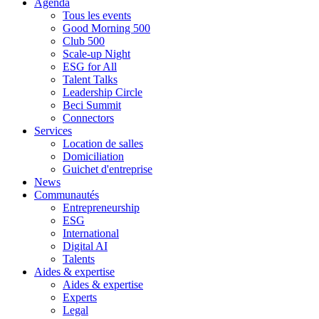
Agenda
Tous les events
Good Morning 500
Club 500
Scale-up Night
ESG for All
Talent Talks
Leadership Circle
Beci Summit
Connectors
Services
Location de salles
Domiciliation
Guichet d'entreprise
News
Communautés
Entrepreneurship
ESG
International
Digital AI
Talents
Aides & expertise
Aides & expertise
Experts
Legal