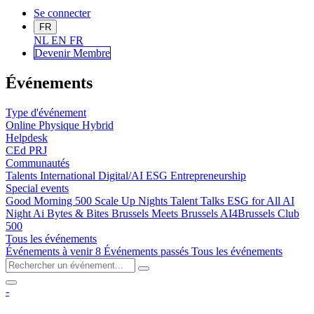
Se connecter
FR
NL
EN
FR
Devenir Me
mbre
Événements
Type d'événement
Online
Physique
Hybrid
Helpdesk
CEd
PRJ
Communautés
Talents
International
Digital/AI
ESG
Entrepreneurship
Special events
Good Morning 500
Scale Up Nights
Talent Talks
ESG for All
AI
Night
Ai Bytes & Bites
Brussels Meets Brussels
AI4Brussels
Club
500
Tous les événements
Événements à venir
8
Événements passés
Tous les événements
-