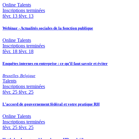
Online
Talents
Inscriptions terminées
févr.
13
févr. 13
Webinar - Actualités sociales de la fonction publique
Online
Talents
Inscriptions terminées
févr.
18
févr. 18
Enquêtes internes en entreprise : ce qu’il faut savoir et éviter
Bruxelles
,
Belgique
Talents
Inscriptions terminées
févr.
25
févr. 25
L’accord de gouvernement fédéral et votre pratique RH
Online
Talents
Inscriptions terminées
févr.
25
févr. 25