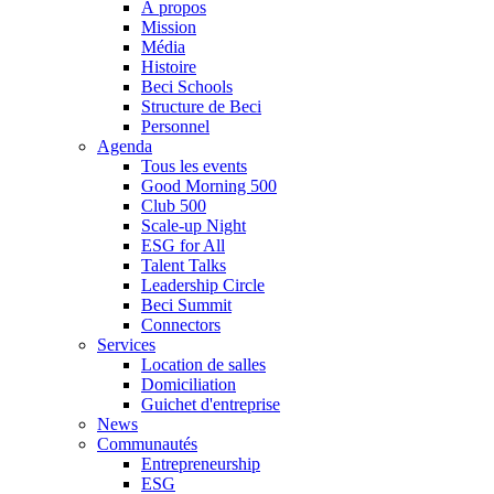
À propos
Mission
Média
Histoire
Beci Schools
Structure de Beci
Personnel
Agenda
Tous les events
Good Morning 500
Club 500
Scale-up Night
ESG for All
Talent Talks
Leadership Circle
Beci Summit
Connectors
Services
Location de salles
Domiciliation
Guichet d'entreprise
News
Communautés
Entrepreneurship
ESG