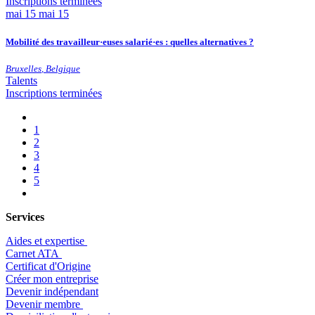
Inscriptions terminées
mai
15
mai 15
Mobilité des travailleur·euses salarié·es : quelles alternatives ?
Bruxelles
,
Belgique
Talents
Inscriptions terminées
1
2
3
4
5
Services
Aides et expertise
​Carnet ATA
Certificat d'Origine
Créer mon entreprise
Devenir indépendant
Devenir membre