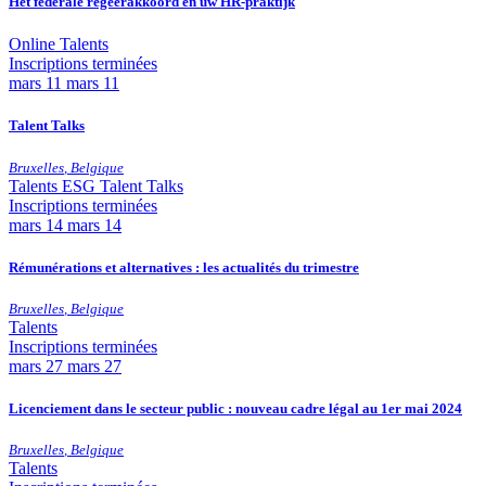
Het federale regeerakkoord en uw HR-praktijk
Online
Talents
Inscriptions terminées
mars
11
mars 11
Talent Talks
Bruxelles
,
Belgique
Talents
ESG
Talent Talks
Inscriptions terminées
mars
14
mars 14
Rémunérations et alternatives : les actualités du trimestre
Bruxelles
,
Belgique
Talents
Inscriptions terminées
mars
27
mars 27
Licenciement dans le secteur public : nouveau cadre légal au 1er mai 2024
Bruxelles
,
Belgique
Talents