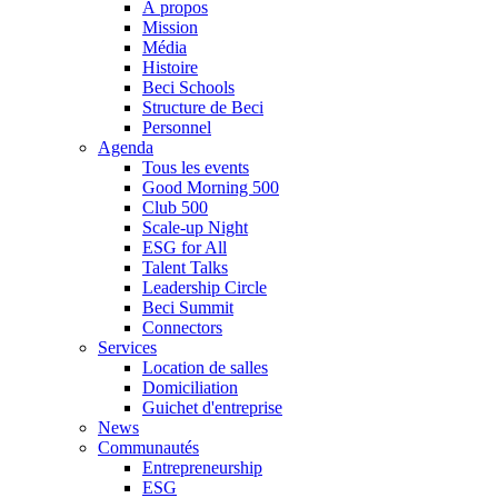
À propos
Mission
Média
Histoire
Beci Schools
Structure de Beci
Personnel
Agenda
Tous les events
Good Morning 500
Club 500
Scale-up Night
ESG for All
Talent Talks
Leadership Circle
Beci Summit
Connectors
Services
Location de salles
Domiciliation
Guichet d'entreprise
News
Communautés
Entrepreneurship
ESG