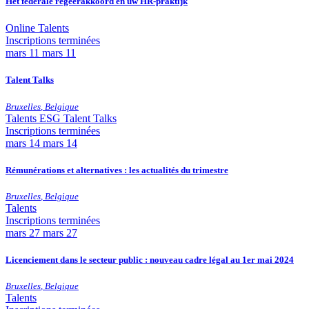
Het federale regeerakkoord en uw HR-praktijk
Online
Talents
Inscriptions terminées
mars
11
mars 11
Talent Talks
Bruxelles
,
Belgique
Talents
ESG
Talent Talks
Inscriptions terminées
mars
14
mars 14
Rémunérations et alternatives : les actualités du trimestre
Bruxelles
,
Belgique
Talents
Inscriptions terminées
mars
27
mars 27
Licenciement dans le secteur public : nouveau cadre légal au 1er mai 2024
Bruxelles
,
Belgique
Talents