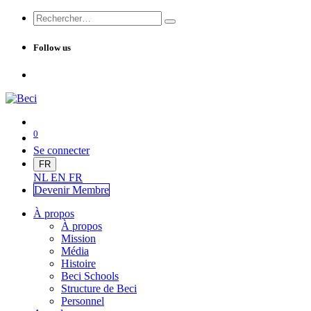
Follow us
0
Se connecter
FR
NL
EN
FR
Devenir Me
mbre
À propos
À propos
Mission
Média
Histoire
Beci Schools
Structure de Beci
Personnel