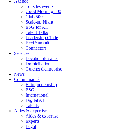
Agenda
Tous les events
Good Morning 500
Club 500
Scale-up Night
ESG for All
Talent Talks
Leadership Circle
Beci Summit
Connectors
Services
Location de salles
Domiciliation
Guichet d'entreprise
News
Communautés
Entrepreneurship
ESG
International
Digital AI
Talents
Aides & expertise
Aides & expertise
Experts
Legal