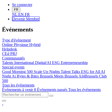
Se connecter
FR
NL
EN
FR
Devenir Me
mbre
Événements
Type d'événement
Online
Physique
Hybrid
Helpdesk
CEd
PRJ
Communautés
Talents
International
Digital/AI
ESG
Entrepreneurship
Special events
Good Morning 500
Scale Up Nights
Talent Talks
ESG for All
AI
Night
Ai Bytes & Bites
Brussels Meets Brussels
AI4Brussels
Club
500
Tous les événements
Événements à venir
8
Événements passés
Tous les événements
-