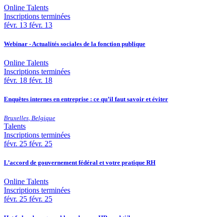
Online
Talents
Inscriptions terminées
févr.
13
févr. 13
Webinar - Actualités sociales de la fonction publique
Online
Talents
Inscriptions terminées
févr.
18
févr. 18
Enquêtes internes en entreprise : ce qu’il faut savoir et éviter
Bruxelles
,
Belgique
Talents
Inscriptions terminées
févr.
25
févr. 25
L’accord de gouvernement fédéral et votre pratique RH
Online
Talents
Inscriptions terminées
févr.
25
févr. 25