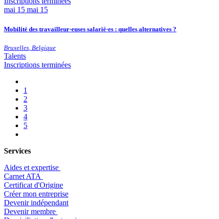
Inscriptions terminées
mai
15
mai 15
Mobilité des travailleur·euses salarié·es : quelles alternatives ?
Bruxelles
,
Belgique
Talents
Inscriptions terminées
1
2
3
4
5
Services
Aides et expertise
​Carnet ATA
Certificat d'Origine
Créer mon entreprise
Devenir indépendant
Devenir membre