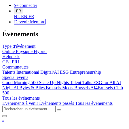
Se connecter
FR
NL
EN
FR
Devenir Me
mbre
Événements
Type d'événement
Online
Physique
Hybrid
Helpdesk
CEd
PRJ
Communautés
Talents
International
Digital/AI
ESG
Entrepreneurship
Special events
Good Morning 500
Scale Up Nights
Talent Talks
ESG for All
AI
Night
Ai Bytes & Bites
Brussels Meets Brussels
AI4Brussels
Club
500
Tous les événements
Événements à venir
Événements passés
Tous les événements
-