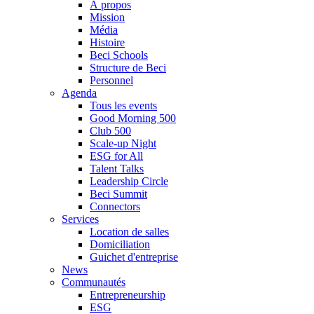
À propos
Mission
Média
Histoire
Beci Schools
Structure de Beci
Personnel
Agenda
Tous les events
Good Morning 500
Club 500
Scale-up Night
ESG for All
Talent Talks
Leadership Circle
Beci Summit
Connectors
Services
Location de salles
Domiciliation
Guichet d'entreprise
News
Communautés
Entrepreneurship
ESG