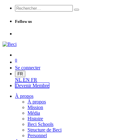
Follow us
0
Se connecter
FR
NL
EN
FR
Devenir Me
mbre
À propos
À propos
Mission
Média
Histoire
Beci Schools
Structure de Beci
Personnel