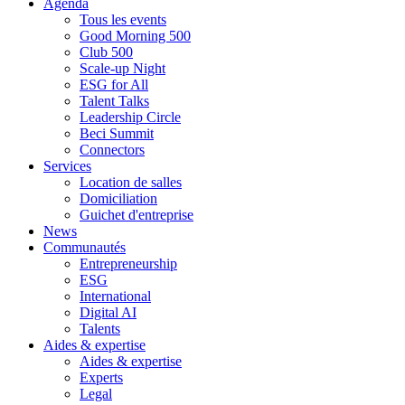
Agenda
Tous les events
Good Morning 500
Club 500
Scale-up Night
ESG for All
Talent Talks
Leadership Circle
Beci Summit
Connectors
Services
Location de salles
Domiciliation
Guichet d'entreprise
News
Communautés
Entrepreneurship
ESG
International
Digital AI
Talents
Aides & expertise
Aides & expertise
Experts
Legal