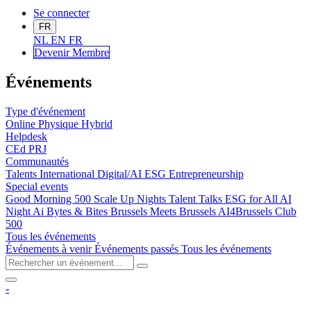
Se connecter
FR
NL
EN
FR
Devenir Me
mbre
Événements
Type d'événement
Online
Physique
Hybrid
Helpdesk
CEd
PRJ
Communautés
Talents
International
Digital/AI
ESG
Entrepreneurship
Special events
Good Morning 500
Scale Up Nights
Talent Talks
ESG for All
AI
Night
Ai Bytes & Bites
Brussels Meets Brussels
AI4Brussels
Club
500
Tous les événements
Événements à venir
Événements passés
Tous les événements
-