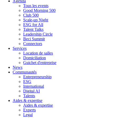
Agenda
Tous les events
Good Morning 500
Club 500
Scale-up Night
ESG for All
Talent Talks
Leadership Circle
Beci Summit
Connectors
Services
Location de salles
Domiciliation
Guichet d'entreprise
News
Communautés
Entrepreneurship
ESG
International
Digital AI
Talents
Aides & expertise
Aides & expertise
Experts
Legal