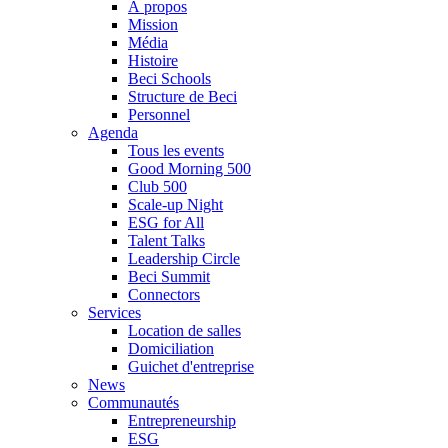
À propos
Mission
Média
Histoire
Beci Schools
Structure de Beci
Personnel
Agenda
Tous les events
Good Morning 500
Club 500
Scale-up Night
ESG for All
Talent Talks
Leadership Circle
Beci Summit
Connectors
Services
Location de salles
Domiciliation
Guichet d'entreprise
News
Communautés
Entrepreneurship
ESG