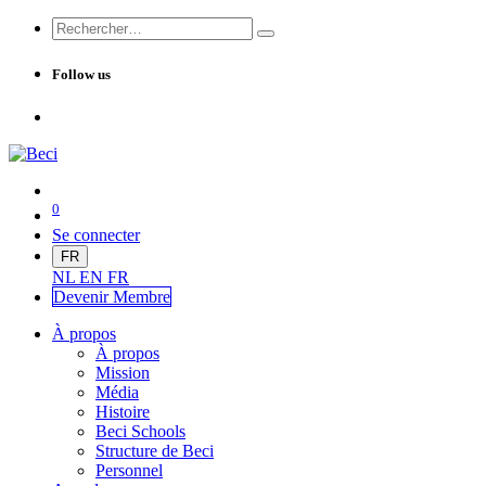
Follow us
0
Se connecter
FR
NL
EN
FR
Devenir Me
mbre
À propos
À propos
Mission
Média
Histoire
Beci Schools
Structure de Beci
Personnel