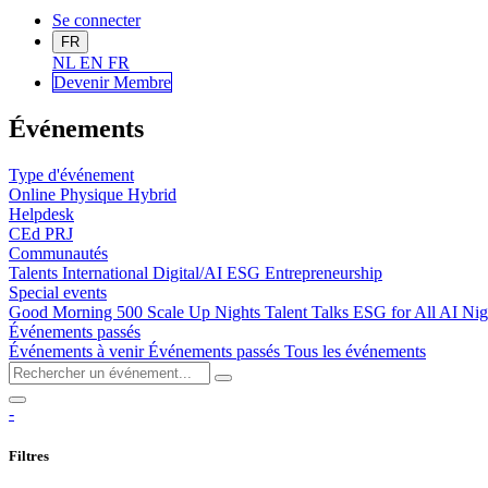
Se connecter
FR
NL
EN
FR
Devenir Me
mbre
Événements
Type d'événement
Online
Physique
Hybrid
Helpdesk
CEd
PRJ
Communautés
Talents
International
Digital/AI
ESG
Entrepreneurship
Special events
Good Morning 500
Scale Up Nights
Talent Talks
ESG for All
AI Nig
Événements passés
Événements à venir
Événements passés
Tous les événements
-
Filtres