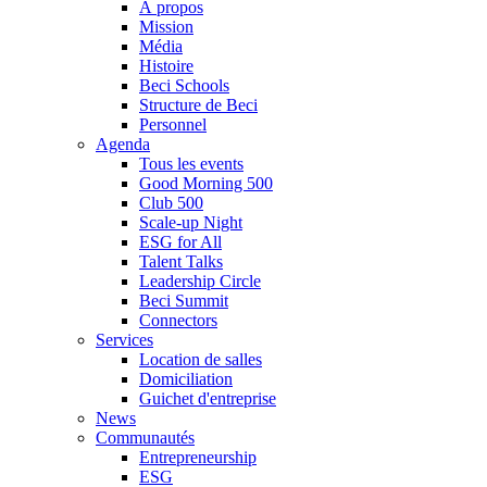
À propos
Mission
Média
Histoire
Beci Schools
Structure de Beci
Personnel
Agenda
Tous les events
Good Morning 500
Club 500
Scale-up Night
ESG for All
Talent Talks
Leadership Circle
Beci Summit
Connectors
Services
Location de salles
Domiciliation
Guichet d'entreprise
News
Communautés
Entrepreneurship
ESG