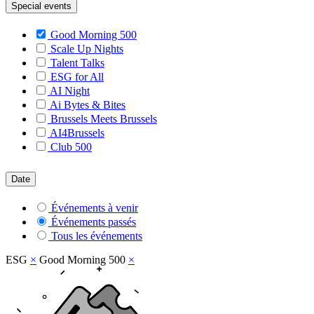
Special events
Good Morning 500
Scale Up Nights
Talent Talks
ESG for All
AI Night
Ai Bytes & Bites
Brussels Meets Brussels
AI4Brussels
Club 500
Date
Événements à venir
Événements passés
Tous les événements
ESG
×
Good Morning 500
×