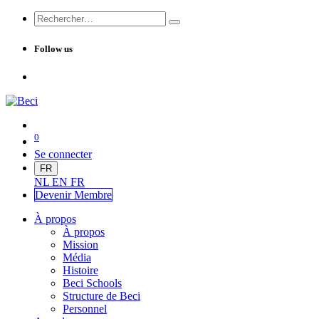
Follow us
0
Se connecter
FR
NL
EN
FR
Devenir Me
mbre
À propos
À propos
Mission
Média
Histoire
Beci Schools
Structure de Beci
Personnel