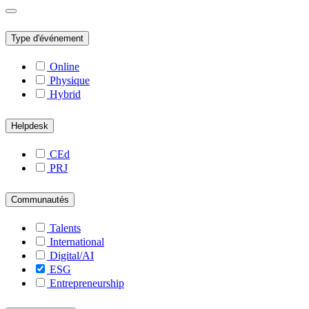
Type d'événement
Online
Physique
Hybrid
Helpdesk
CEd
PRJ
Communautés
Talents
International
Digital/AI
ESG
Entrepreneurship