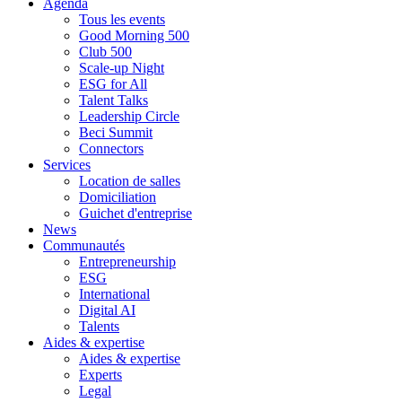
Agenda
Tous les events
Good Morning 500
Club 500
Scale-up Night
ESG for All
Talent Talks
Leadership Circle
Beci Summit
Connectors
Services
Location de salles
Domiciliation
Guichet d'entreprise
News
Communautés
Entrepreneurship
ESG
International
Digital AI
Talents
Aides & expertise
Aides & expertise
Experts
Legal