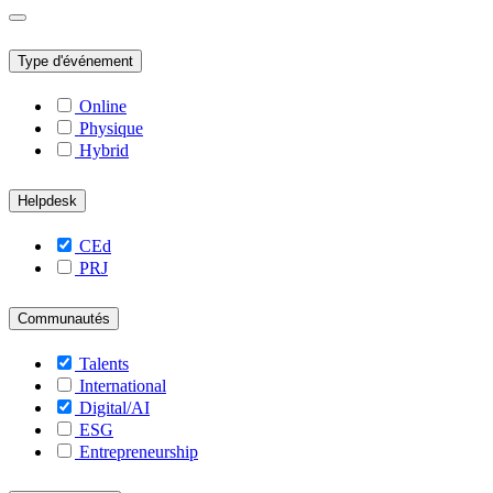
Type d'événement
Online
Physique
Hybrid
Helpdesk
CEd
PRJ
Communautés
Talents
International
Digital/AI
ESG
Entrepreneurship