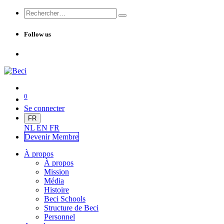
Follow us
0
Se connecter
FR
NL
EN
FR
Devenir Me
mbre
À propos
À propos
Mission
Média
Histoire
Beci Schools
Structure de Beci
Personnel