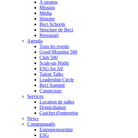
À propos
Mission
Média
Histoire
Beci Schools
Structure de Beci
Personnel
Agenda
Tous les events
Good Morning 500
Club 500
Scale-up Night
ESG for All
Talent Talks
Leadership Circle
Beci Summit
Connectors
Services
Location de salles
Domiciliation
Guichet d'entreprise
News
Communautés
Entrepreneurship
ESG