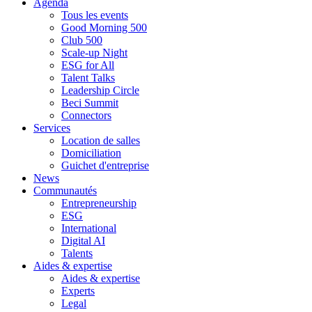
Agenda
Tous les events
Good Morning 500
Club 500
Scale-up Night
ESG for All
Talent Talks
Leadership Circle
Beci Summit
Connectors
Services
Location de salles
Domiciliation
Guichet d'entreprise
News
Communautés
Entrepreneurship
ESG
International
Digital AI
Talents
Aides & expertise
Aides & expertise
Experts
Legal