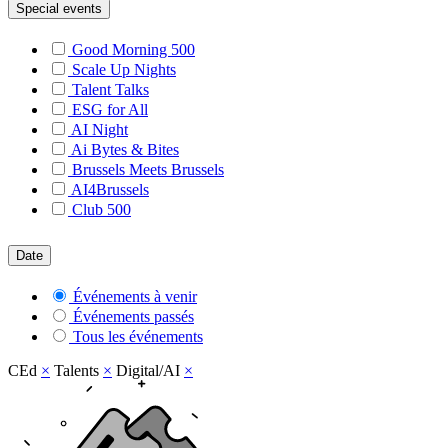
Special events
Good Morning 500
Scale Up Nights
Talent Talks
ESG for All
AI Night
Ai Bytes & Bites
Brussels Meets Brussels
AI4Brussels
Club 500
Date
Événements à venir
Événements passés
Tous les événements
CEd
×
Talents
×
Digital/AI
×