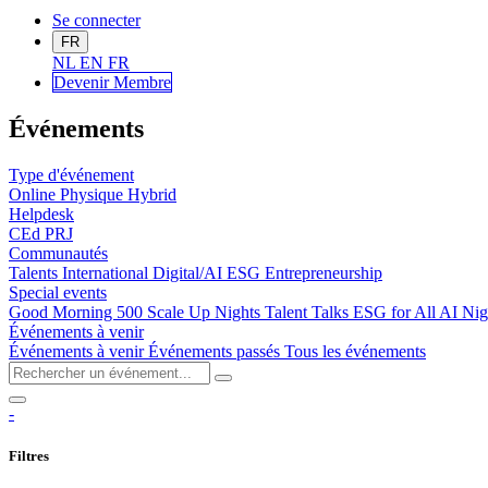
Se connecter
FR
NL
EN
FR
Devenir Me
mbre
Événements
Type d'événement
Online
Physique
Hybrid
Helpdesk
CEd
PRJ
Communautés
Talents
International
Digital/AI
ESG
Entrepreneurship
Special events
Good Morning 500
Scale Up Nights
Talent Talks
ESG for All
AI Nig
Événements à venir
Événements à venir
Événements passés
Tous les événements
-
Filtres