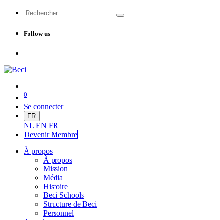
Follow us
0
Se connecter
FR
NL
EN
FR
Devenir Me
mbre
À propos
À propos
Mission
Média
Histoire
Beci Schools
Structure de Beci
Personnel