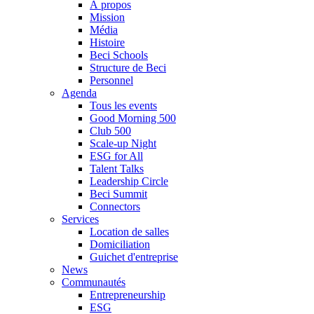
À propos
Mission
Média
Histoire
Beci Schools
Structure de Beci
Personnel
Agenda
Tous les events
Good Morning 500
Club 500
Scale-up Night
ESG for All
Talent Talks
Leadership Circle
Beci Summit
Connectors
Services
Location de salles
Domiciliation
Guichet d'entreprise
News
Communautés
Entrepreneurship
ESG