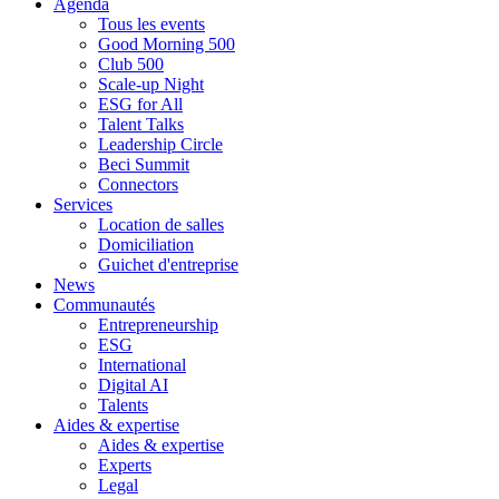
Agenda
Tous les events
Good Morning 500
Club 500
Scale-up Night
ESG for All
Talent Talks
Leadership Circle
Beci Summit
Connectors
Services
Location de salles
Domiciliation
Guichet d'entreprise
News
Communautés
Entrepreneurship
ESG
International
Digital AI
Talents
Aides & expertise
Aides & expertise
Experts
Legal