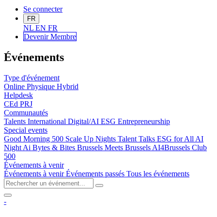
Se connecter
FR
NL
EN
FR
Devenir Me
mbre
Événements
Type d'événement
Online
Physique
Hybrid
Helpdesk
CEd
PRJ
Communautés
Talents
International
Digital/AI
ESG
Entrepreneurship
Special events
Good Morning 500
Scale Up Nights
Talent Talks
ESG for All
AI
Night
Ai Bytes & Bites
Brussels Meets Brussels
AI4Brussels
Club
500
Événements à venir
Événements à venir
Événements passés
Tous les événements
-