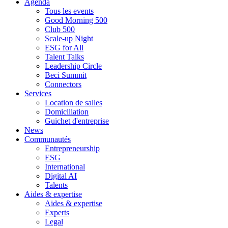
Agenda
Tous les events
Good Morning 500
Club 500
Scale-up Night
ESG for All
Talent Talks
Leadership Circle
Beci Summit
Connectors
Services
Location de salles
Domiciliation
Guichet d'entreprise
News
Communautés
Entrepreneurship
ESG
International
Digital AI
Talents
Aides & expertise
Aides & expertise
Experts
Legal