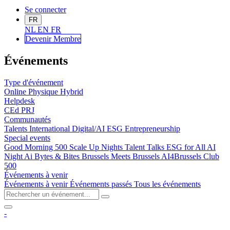
Se connecter
FR
NL
EN
FR
Devenir Me
mbre
Événements
Type d'événement
Online
Physique
Hybrid
Helpdesk
CEd
PRJ
Communautés
Talents
International
Digital/AI
ESG
Entrepreneurship
Special events
Good Morning 500
Scale Up Nights
Talent Talks
ESG for All
AI
Night
Ai Bytes & Bites
Brussels Meets Brussels
AI4Brussels
Club
500
Événements à venir
Événements à venir
Événements passés
Tous les événements
-