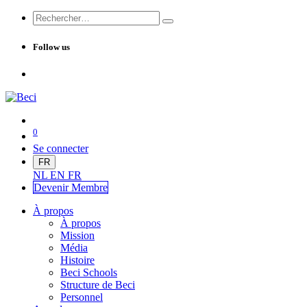
Follow us
0
Se connecter
FR
NL
EN
FR
Devenir Me
mbre
À propos
À propos
Mission
Média
Histoire
Beci Schools
Structure de Beci
Personnel