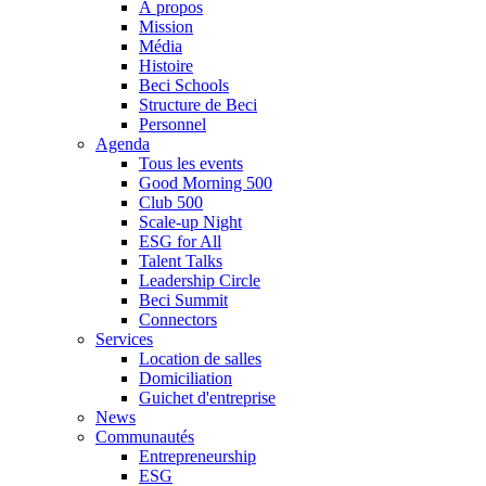
À propos
Mission
Média
Histoire
Beci Schools
Structure de Beci
Personnel
Agenda
Tous les events
Good Morning 500
Club 500
Scale-up Night
ESG for All
Talent Talks
Leadership Circle
Beci Summit
Connectors
Services
Location de salles
Domiciliation
Guichet d'entreprise
News
Communautés
Entrepreneurship
ESG