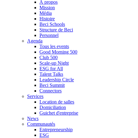
À propos
Mission
Média
Histoire
Beci Schools
Structure de Beci
Personnel
Agenda
Tous les events
Good Morning 500
Club 500
Scale-up Night
ESG for All
Talent Talks
Leadership Circle
Beci Summit
Connectors
Services
Location de salles
Domiciliation
Guichet d'entreprise
News
Communautés
Entrepreneurship
ESG