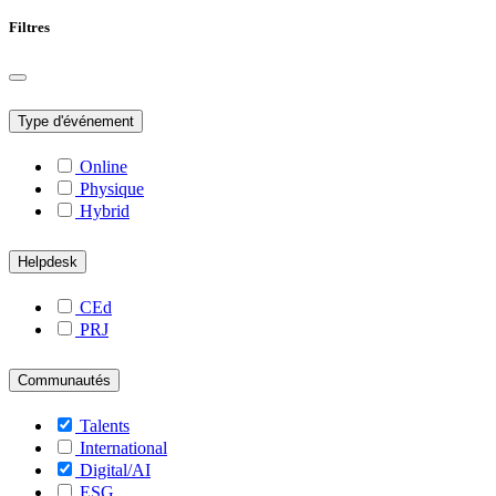
Filtres
Type d'événement
Online
Physique
Hybrid
Helpdesk
CEd
PRJ
Communautés
Talents
International
Digital/AI
ESG