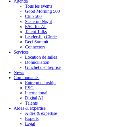
Agenda
Tous les events
Good Morning 500
Club 500
Scale-up Night
ESG for All
Talent Talks
Leadership Circle
Beci Summit
Connectors
Services
Location de salles
Domiciliation
Guichet d'entreprise
News
Communautés
Entrepreneurship
ESG
International
Digital AI
Talents
Aides & expertise
Aides & expertise
Experts
Legal