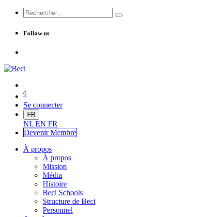
Follow us
0
Se connecter
FR
NL
EN
FR
Devenir Me
mbre
À propos
À propos
Mission
Média
Histoire
Beci Schools
Structure de Beci
Personnel