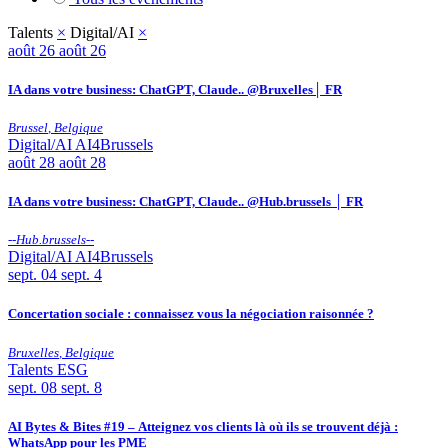
Talents
×
Digital/AI
×
août
26
août 26
IA dans votre business: ChatGPT, Claude.. @Bruxelles│ FR
Brussel
,
Belgique
Digital/AI
AI4Brussels
août
28
août 28
IA dans votre business: ChatGPT, Claude.. @Hub.brussels │ FR
--
Hub.brussels
--
Digital/AI
AI4Brussels
sept.
04
sept. 4
Concertation sociale : connaissez vous la négociation raisonnée ?
Bruxelles
,
Belgique
Talents
ESG
sept.
08
sept. 8
AI Bytes & Bites #19 – Atteignez vos clients là où ils se trouvent déjà :
WhatsApp pour les PME