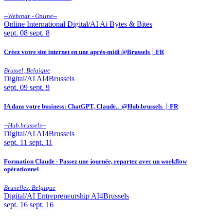
--
Webinar - Online
--
Online
International
Digital/AI
Ai Bytes & Bites
sept.
08
sept. 8
Créez votre site internet en une après-midi @Brussels│ FR
Brussel
,
Belgique
Digital/AI
AI4Brussels
sept.
09
sept. 9
IA dans votre business: ChatGPT, Claude.. @Hub.brussels │ FR
--
Hub.brussels
--
Digital/AI
AI4Brussels
sept.
11
sept. 11
Formation Claude - Passez une journée, repartez avec un workflow
opérationnel
Bruxelles
,
Belgique
Digital/AI
Entrepreneurship
AI4Brussels
sept.
16
sept. 16