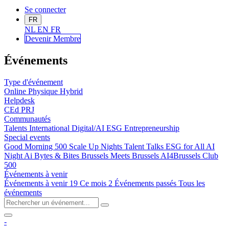
Se connecter
FR
NL
EN
FR
Devenir Me
mbre
Événements
Type d'événement
Online
Physique
Hybrid
Helpdesk
CEd
PRJ
Communautés
Talents
International
Digital/AI
ESG
Entrepreneurship
Special events
Good Morning 500
Scale Up Nights
Talent Talks
ESG for All
AI
Night
Ai Bytes & Bites
Brussels Meets Brussels
AI4Brussels
Club
500
Événements à venir
Événements à venir
19
Ce mois
2
Événements passés
Tous les
événements
-