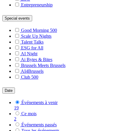
Entrepreneurship
Special events
Good Morning 500
Scale Up Nights
Talent Talks
ESG for All
AI Night
Ai Bytes & Bites
Brussels Meets Brussels
AI4Brussels
Club 500
Date
Événements à venir
19
Ce mois
2
Événements passés
Tous les événements