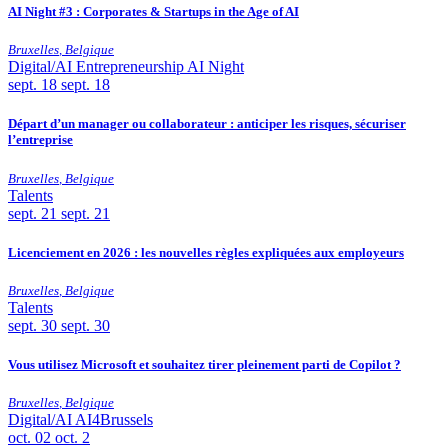
AI Night #3 : Corporates & Startups in the Age of AI
Bruxelles
,
Belgique
Digital/AI
Entrepreneurship
AI Night
sept.
18
sept. 18
Départ d’un manager ou collaborateur : anticiper les risques, sécuriser
l’entreprise
Bruxelles
,
Belgique
Talents
sept.
21
sept. 21
Licenciement en 2026 : les nouvelles règles expliquées aux employeurs
Bruxelles
,
Belgique
Talents
sept.
30
sept. 30
Vous utilisez Microsoft et souhaitez tirer pleinement parti de Copilot ?
Bruxelles
,
Belgique
Digital/AI
AI4Brussels
oct.
02
oct. 2