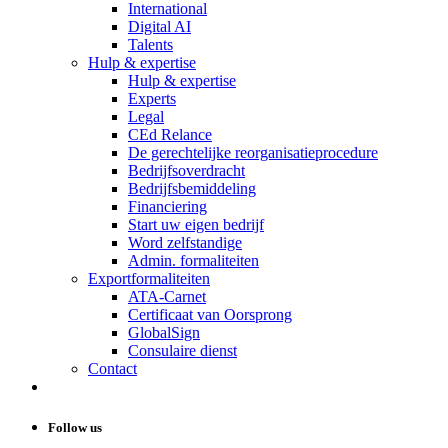
International
Digital AI
Talents
Hulp & expertise
Hulp & expertise
Experts
Legal
CEd Relance
De gerechtelijke reorganisatieprocedure
Bedrijfsoverdracht
Bedrijfsbemiddeling
Financiering
Start uw eigen bedrijf
Word zelfstandige
Admin. formaliteiten
Exportformaliteiten
ATA-Carnet
Certificaat van Oorsprong
GlobalSign
Consulaire dienst
Contact
Follow us