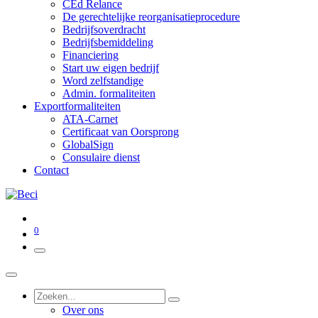
CEd Relance
De gerechtelijke reorganisatieprocedure
Bedrijfsoverdracht
Bedrijfsbemiddeling
Financiering
Start uw eigen bedrijf
Word zelfstandige
Admin. formaliteiten
Exportformaliteiten
ATA-Carnet
Certificaat van Oorsprong
GlobalSign
Consulaire dienst
Contact
0
Over ons