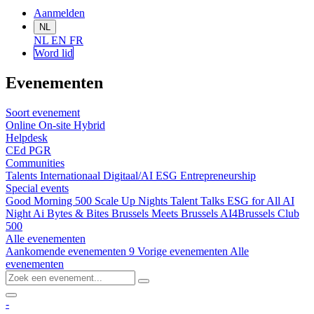
Aanmelden
NL
NL
EN
FR
Word lid
Evenementen
Soort evenement
Online
On-site
Hybrid
Helpdesk
CEd
PGR
Communities
Talents
Internationaal
Digitaal/AI
ESG
Entrepreneurship
Special events
Good Morning 500
Scale Up Nights
Talent Talks
ESG for All
AI
Night
Ai Bytes & Bites
Brussels Meets Brussels
AI4Brussels
Club
500
Alle evenementen
Aankomende evenementen
9
Vorige evenementen
Alle
evenementen
-