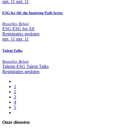
mrt.
11
mrt. 11
ESG for All: the Inspiring Path Series
Bruxelles
,
België
ESG
ESG for All
Registraties gesloten
mrt.
11
mrt. 11
Talent Talks
Bruxelles
,
België
Talents
ESG
Talent Talks
Registraties gesloten
1
2
3
4
5
Onze diensten