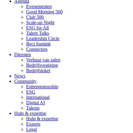
Agenda
Evenementen
Good Morning 500
Club 500
Scale-up Night
ESG for All
Talent Talks
Leadership Circle
Beci Summit
Connectors
Diensten
Verhuur van zalen
Bedrijfsvestiging
Bedrijfsloket
News
Community
Entrepreneurship
ESG
International
Digital AI
Talents
Hulp & expertise
Hulp & expertise
Experts
Legal