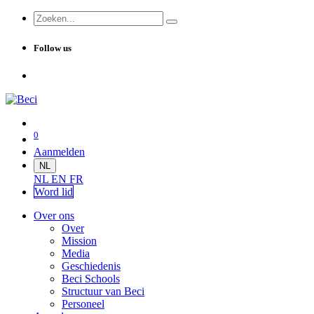
Follow us
0
Aanmelden
NL
NL
EN
FR
Word lid
Over ons
Over
Mission
Media
Geschiedenis
Beci Schools
Structuur van Beci
Personeel