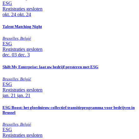
ESG
Registraties gesloten
okt.
24
okt. 24
Talent Matching Night
Bruxelles
,
België
ESG
Registraties gesloten
dec.
03
dec. 3
Shift My Enterprise: laat uw bedrijf presteren met ESG
Bruxelles
,
België
ESG
Registraties gesloten
jan.
21
jan. 21
ESG Boost: het gloednieuw collectief transitieprogramma voor bedrijven in
Brussel
Bruxelles
,
België
ESG
Registraties gesloten