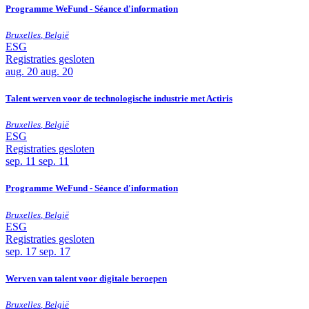
Programme WeFund - Séance d'information
Bruxelles
,
België
ESG
Registraties gesloten
aug.
20
aug. 20
Talent werven voor de technologische industrie met Actiris
Bruxelles
,
België
ESG
Registraties gesloten
sep.
11
sep. 11
Programme WeFund - Séance d'information
Bruxelles
,
België
ESG
Registraties gesloten
sep.
17
sep. 17
Werven van talent voor digitale beroepen
Bruxelles
,
België