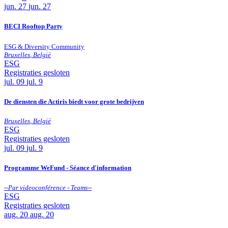
jun.
27
jun. 27
BECI Rooftop Party
ESG & Diversity Community
Bruxelles
,
België
ESG
Registraties gesloten
jul.
09
jul. 9
De diensten die Actiris biedt voor grote bedrijven
Bruxelles
,
België
ESG
Registraties gesloten
jul.
09
jul. 9
Programme WeFund - Séance d'information
--
Par videoconférence - Teams
--
ESG
Registraties gesloten
aug.
20
aug. 20