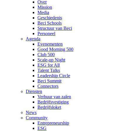
Over
Mission
Media
Geschiedenis
Beci Schools
Structuur van Beci
Personeel
Agenda
Evenementen
Good Morning 500
Club 500
Scale-up Night
ESG for All
Talent Talks
Leadership Circle
Beci Summit
Connectors
Diensten
Verhuur van zalen
Bedrijfsvestiging
Bedrijfsloket
News
Community
Entrepreneurship
ESG