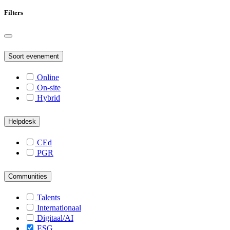
Filters
Soort evenement
Online
On-site
Hybrid
Helpdesk
CEd
PGR
Communities
Talents
Internationaal
Digitaal/AI
ESG