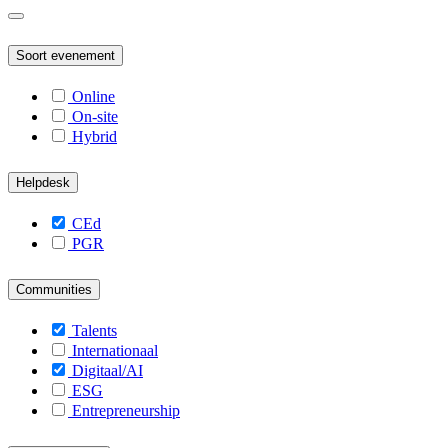
Soort evenement
Online
On-site
Hybrid
Helpdesk
CEd
PGR
Communities
Talents
Internationaal
Digitaal/AI
ESG
Entrepreneurship