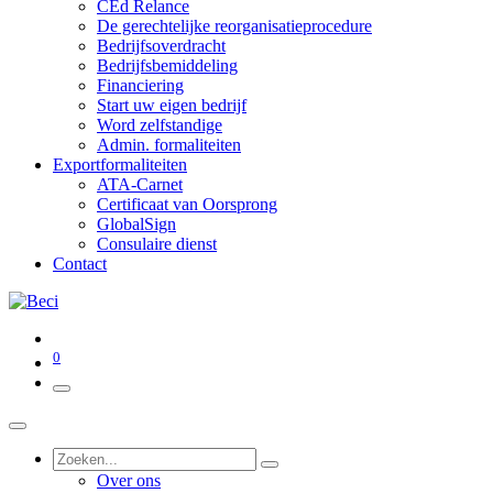
CEd Relance
De gerechtelijke reorganisatieprocedure
Bedrijfsoverdracht
Bedrijfsbemiddeling
Financiering
Start uw eigen bedrijf
Word zelfstandige
Admin. formaliteiten
Exportformaliteiten
ATA-Carnet
Certificaat van Oorsprong
GlobalSign
Consulaire dienst
Contact
0
Over ons