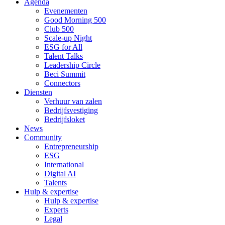
Agenda
Evenementen
Good Morning 500
Club 500
Scale-up Night
ESG for All
Talent Talks
Leadership Circle
Beci Summit
Connectors
Diensten
Verhuur van zalen
Bedrijfsvestiging
Bedrijfsloket
News
Community
Entrepreneurship
ESG
International
Digital AI
Talents
Hulp & expertise
Hulp & expertise
Experts
Legal