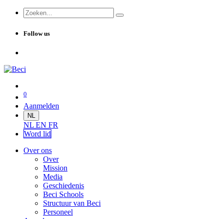
Follow us
0
Aanmelden
NL
NL
EN
FR
Word lid
Over ons
Over
Mission
Media
Geschiedenis
Beci Schools
Structuur van Beci
Personeel