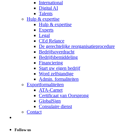
International
Digital AI
Talents
Hulp & expertise
Hulp & expertise
Experts
Legal
CEd Relance
De gerechtelijke reorganisatieprocedure
Bedrijfsoverdracht
Bedrijfsbemiddeling
Financiering
Start uw eigen bedrijf
Word zelfstandige
Admin. formaliteiten
Exportformaliteiten
ATA-Carnet
Certificaat van Oorsprong
GlobalSign
Consulaire dienst
Contact
Follow us