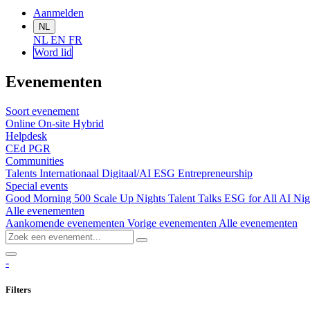
Aanmelden
NL
NL
EN
FR
Word lid
Evenementen
Soort evenement
Online
On-site
Hybrid
Helpdesk
CEd
PGR
Communities
Talents
Internationaal
Digitaal/AI
ESG
Entrepreneurship
Special events
Good Morning 500
Scale Up Nights
Talent Talks
ESG for All
AI Nig
Alle evenementen
Aankomende evenementen
Vorige evenementen
Alle evenementen
-
Filters