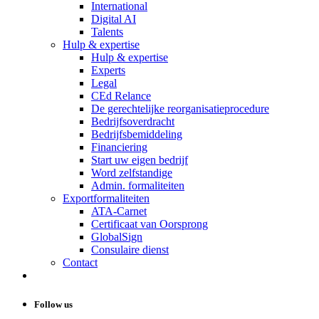
International
Digital AI
Talents
Hulp & expertise
Hulp & expertise
Experts
Legal
CEd Relance
De gerechtelijke reorganisatieprocedure
Bedrijfsoverdracht
Bedrijfsbemiddeling
Financiering
Start uw eigen bedrijf
Word zelfstandige
Admin. formaliteiten
Exportformaliteiten
ATA-Carnet
Certificaat van Oorsprong
GlobalSign
Consulaire dienst
Contact
Follow us