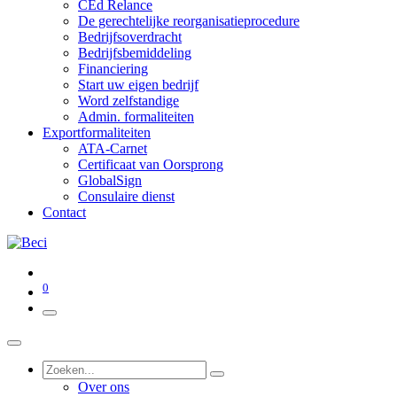
CEd Relance
De gerechtelijke reorganisatieprocedure
Bedrijfsoverdracht
Bedrijfsbemiddeling
Financiering
Start uw eigen bedrijf
Word zelfstandige
Admin. formaliteiten
Exportformaliteiten
ATA-Carnet
Certificaat van Oorsprong
GlobalSign
Consulaire dienst
Contact
0
Over ons