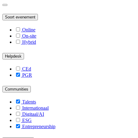
Soort evenement
Online
On-site
Hybrid
Helpdesk
CEd
PGR
Communities
Talents
Internationaal
Digitaal/AI
ESG
Entrepreneurship