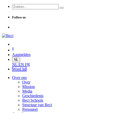
Follow us
0
Aanmelden
NL
NL
EN
FR
Word lid
Over ons
Over
Mission
Media
Geschiedenis
Beci Schools
Structuur van Beci
Personeel