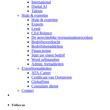
International
Digital AI
Talents
Hulp & expertise
Hulp & expertise
Experts
Legal
CEd Relance
De gerechtelijke reorganisatieprocedure
Bedrijfsoverdracht
Bedrijfsbemiddeling
Financiering
Start uw eigen bedrijf
Word zelfstandige
Admin. formaliteiten
Exportformaliteiten
ATA-Carnet
Certificaat van Oorsprong
GlobalSign
Consulaire dienst
Contact
Follow us