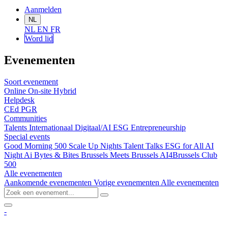
Aanmelden
NL
NL
EN
FR
Word lid
Evenementen
Soort evenement
Online
On-site
Hybrid
Helpdesk
CEd
PGR
Communities
Talents
Internationaal
Digitaal/AI
ESG
Entrepreneurship
Special events
Good Morning 500
Scale Up Nights
Talent Talks
ESG for All
AI
Night
Ai Bytes & Bites
Brussels Meets Brussels
AI4Brussels
Club
500
Alle evenementen
Aankomende evenementen
Vorige evenementen
Alle evenementen
-