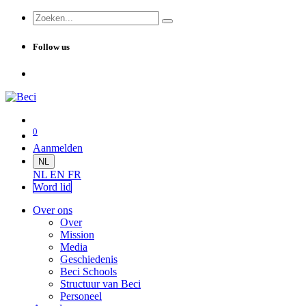
Follow us
0
Aanmelden
NL
NL
EN
FR
Word lid
Over ons
Over
Mission
Media
Geschiedenis
Beci Schools
Structuur van Beci
Personeel