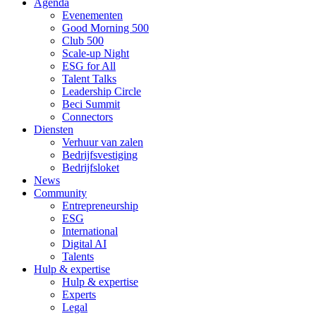
Agenda
Evenementen
Good Morning 500
Club 500
Scale-up Night
ESG for All
Talent Talks
Leadership Circle
Beci Summit
Connectors
Diensten
Verhuur van zalen
Bedrijfsvestiging
Bedrijfsloket
News
Community
Entrepreneurship
ESG
International
Digital AI
Talents
Hulp & expertise
Hulp & expertise
Experts
Legal