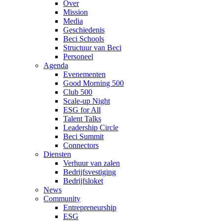
Over
Mission
Media
Geschiedenis
Beci Schools
Structuur van Beci
Personeel
Agenda
Evenementen
Good Morning 500
Club 500
Scale-up Night
ESG for All
Talent Talks
Leadership Circle
Beci Summit
Connectors
Diensten
Verhuur van zalen
Bedrijfsvestiging
Bedrijfsloket
News
Community
Entrepreneurship
ESG