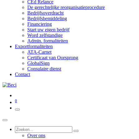
CEd Relance
De gerechtelijke reorganisatieprocedure
Bedrijfsoverdracht
Bedrijfsbemiddeling
Financiering
Start uw eigen bedrijf
Word zelfstandige
Admin. formaliteiten
Exportformaliteiten
ATA-Carnet
Certificaat van Oorsprong
GlobalSign
Consulaire dienst
Contact
0
Over ons