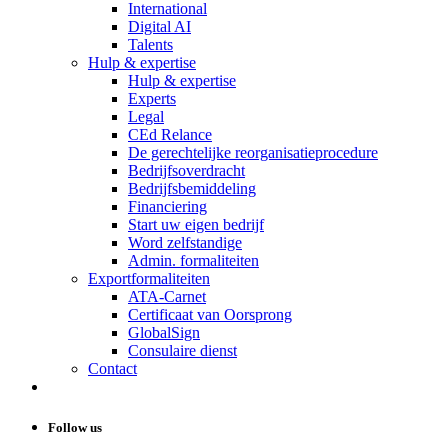
International
Digital AI
Talents
Hulp & expertise
Hulp & expertise
Experts
Legal
CEd Relance
De gerechtelijke reorganisatieprocedure
Bedrijfsoverdracht
Bedrijfsbemiddeling
Financiering
Start uw eigen bedrijf
Word zelfstandige
Admin. formaliteiten
Exportformaliteiten
ATA-Carnet
Certificaat van Oorsprong
GlobalSign
Consulaire dienst
Contact
Follow us