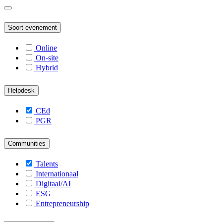
Soort evenement
Online
On-site
Hybrid
Helpdesk
CEd
PGR
Communities
Talents
Internationaal
Digitaal/AI
ESG
Entrepreneurship