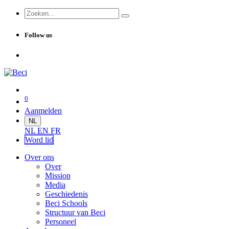
Follow us
0
Aanmelden
NL
NL
EN
FR
Word lid
Over ons
Over
Mission
Media
Geschiedenis
Beci Schools
Structuur van Beci
Personeel