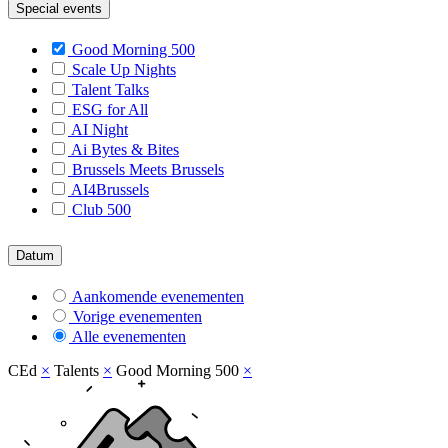
Special events
Good Morning 500
Scale Up Nights
Talent Talks
ESG for All
AI Night
Ai Bytes & Bites
Brussels Meets Brussels
AI4Brussels
Club 500
Datum
Aankomende evenementen
Vorige evenementen
Alle evenementen
CEd
×
Talents
×
Good Morning 500
×