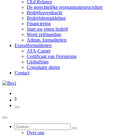
CEd Relance
De gerechtelijke reorganisatieprocedure
Bedrijfsoverdracht
Bedrijfsbemiddeling
Financiering
Start uw eigen bedrijf
Word zelfstandige
Admin. formaliteiten
Exportformaliteiten
ATA-Carnet
Certificaat van Oorsprong
GlobalSign
Consulaire dienst
Contact
0
Over ons