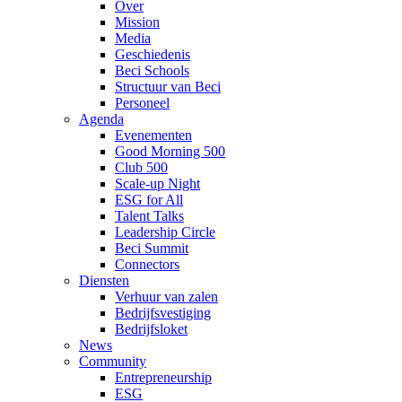
Over
Mission
Media
Geschiedenis
Beci Schools
Structuur van Beci
Personeel
Agenda
Evenementen
Good Morning 500
Club 500
Scale-up Night
ESG for All
Talent Talks
Leadership Circle
Beci Summit
Connectors
Diensten
Verhuur van zalen
Bedrijfsvestiging
Bedrijfsloket
News
Community
Entrepreneurship
ESG