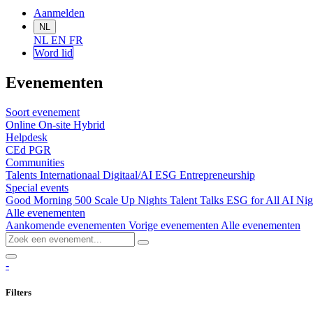
Aanmelden
NL
NL
EN
FR
Word lid
Evenementen
Soort evenement
Online
On-site
Hybrid
Helpdesk
CEd
PGR
Communities
Talents
Internationaal
Digitaal/AI
ESG
Entrepreneurship
Special events
Good Morning 500
Scale Up Nights
Talent Talks
ESG for All
AI Nig
Alle evenementen
Aankomende evenementen
Vorige evenementen
Alle evenementen
-
Filters