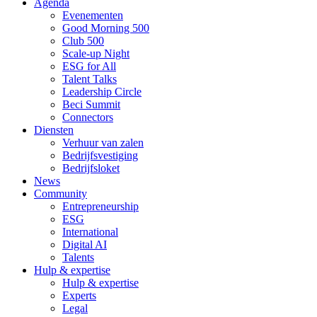
Agenda
Evenementen
Good Morning 500
Club 500
Scale-up Night
ESG for All
Talent Talks
Leadership Circle
Beci Summit
Connectors
Diensten
Verhuur van zalen
Bedrijfsvestiging
Bedrijfsloket
News
Community
Entrepreneurship
ESG
International
Digital AI
Talents
Hulp & expertise
Hulp & expertise
Experts
Legal