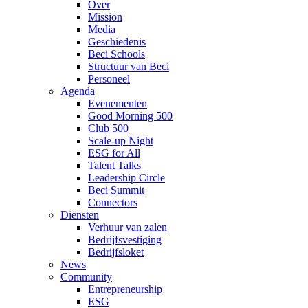
Over
Mission
Media
Geschiedenis
Beci Schools
Structuur van Beci
Personeel
Agenda
Evenementen
Good Morning 500
Club 500
Scale-up Night
ESG for All
Talent Talks
Leadership Circle
Beci Summit
Connectors
Diensten
Verhuur van zalen
Bedrijfsvestiging
Bedrijfsloket
News
Community
Entrepreneurship
ESG