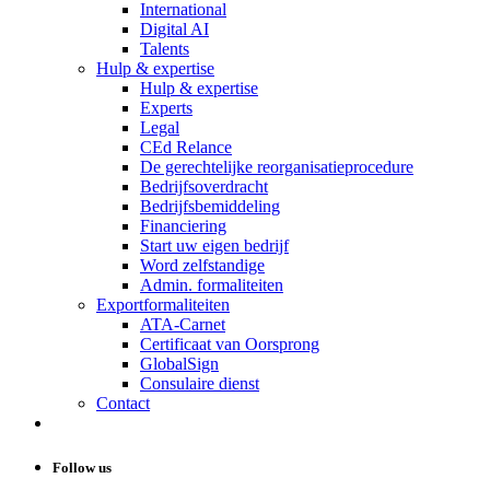
International
Digital AI
Talents
Hulp & expertise
Hulp & expertise
Experts
Legal
CEd Relance
De gerechtelijke reorganisatieprocedure
Bedrijfsoverdracht
Bedrijfsbemiddeling
Financiering
Start uw eigen bedrijf
Word zelfstandige
Admin. formaliteiten
Exportformaliteiten
ATA-Carnet
Certificaat van Oorsprong
GlobalSign
Consulaire dienst
Contact
Follow us