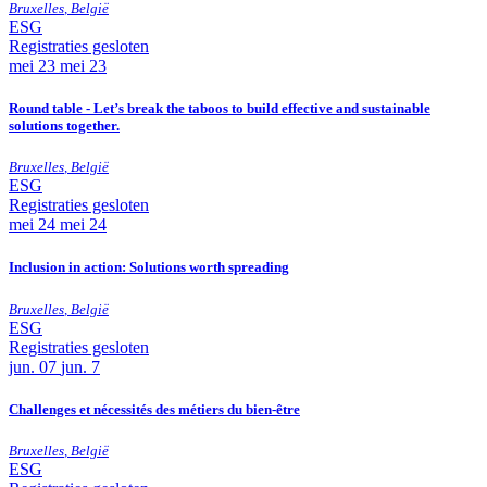
Bruxelles
,
België
ESG
Registraties gesloten
mei
23
mei 23
Round table - Let’s break the taboos to build effective and sustainable
solutions together.
Bruxelles
,
België
ESG
Registraties gesloten
mei
24
mei 24
Inclusion in action: Solutions worth spreading
Bruxelles
,
België
ESG
Registraties gesloten
jun.
07
jun. 7
Challenges et nécessités des métiers du bien-être
Bruxelles
,
België
ESG