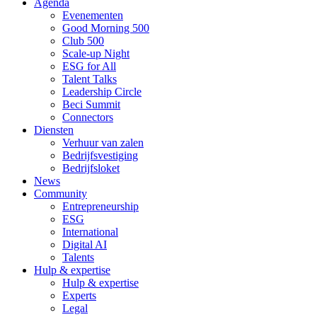
Agenda
Evenementen
Good Morning 500
Club 500
Scale-up Night
ESG for All
Talent Talks
Leadership Circle
Beci Summit
Connectors
Diensten
Verhuur van zalen
Bedrijfsvestiging
Bedrijfsloket
News
Community
Entrepreneurship
ESG
International
Digital AI
Talents
Hulp & expertise
Hulp & expertise
Experts
Legal