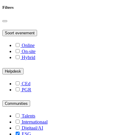
Filters
Soort evenement
Online
On-site
Hybrid
Helpdesk
CEd
PGR
Communities
Talents
Internationaal
Digitaal/AI
ESG