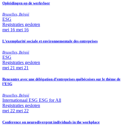
Opleidingen op de werkvloer
Bruxelles
,
België
ESG
Registraties gesloten
mei
16
mei 16
L’exemplarité sociale et environnementale des entreprises
Bruxelles
,
België
ESG
Registraties gesloten
mei
21
mei 21
Rencontre avec une délégation d’entreprises québécoises sur le thème de
l’ESG
Bruxelles
,
België
Internationaal
ESG
ESG for All
Registraties gesloten
mei
22
mei 22
Conference on neurodivergent individuals in the workplace