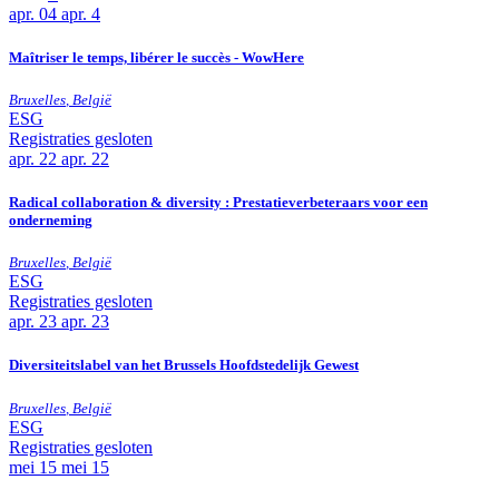
apr.
04
apr. 4
Maîtriser le temps, libérer le succès - WowHere
Bruxelles
,
België
ESG
Registraties gesloten
apr.
22
apr. 22
Radical collaboration & diversity : Prestatieverbeteraars voor een
onderneming
Bruxelles
,
België
ESG
Registraties gesloten
apr.
23
apr. 23
Diversiteitslabel van het Brussels Hoofdstedelijk Gewest
Bruxelles
,
België
ESG
Registraties gesloten
mei
15
mei 15