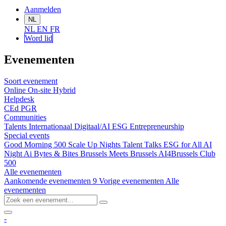
Aanmelden
NL
NL
EN
FR
Word lid
Evenementen
Soort evenement
Online
On-site
Hybrid
Helpdesk
CEd
PGR
Communities
Talents
Internationaal
Digitaal/AI
ESG
Entrepreneurship
Special events
Good Morning 500
Scale Up Nights
Talent Talks
ESG for All
AI
Night
Ai Bytes & Bites
Brussels Meets Brussels
AI4Brussels
Club
500
Alle evenementen
Aankomende evenementen
9
Vorige evenementen
Alle
evenementen
-