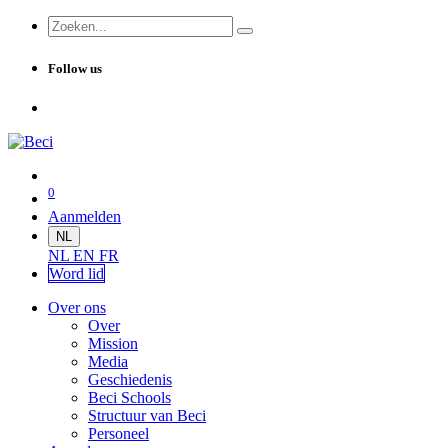
Follow us
0
Aanmelden
NL
NL
EN
FR
Word lid
Over ons
Over
Mission
Media
Geschiedenis
Beci Schools
Structuur van Beci
Personeel