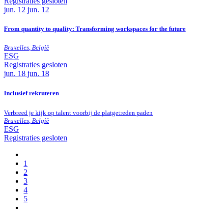
Registraties gesloten
jun.
12
jun. 12
From quantity to quality: Transforming workspaces for the future
Bruxelles
,
België
ESG
Registraties gesloten
jun.
18
jun. 18
Inclusief rekruteren
Verbreed je kijk op talent voorbij de platgetreden paden
Bruxelles
,
België
ESG
Registraties gesloten
1
2
3
4
5