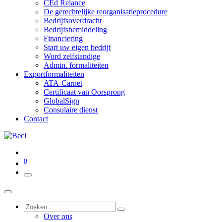
CEd Relance
De gerechtelijke reorganisatieprocedure
Bedrijfsoverdracht
Bedrijfsbemiddeling
Financiering
Start uw eigen bedrijf
Word zelfstandige
Admin. formaliteiten
Exportformaliteiten
ATA-Carnet
Certificaat van Oorsprong
GlobalSign
Consulaire dienst
Contact
0
Over ons