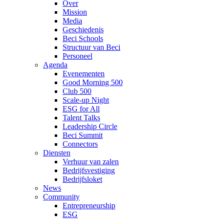
Over
Mission
Media
Geschiedenis
Beci Schools
Structuur van Beci
Personeel
Agenda
Evenementen
Good Morning 500
Club 500
Scale-up Night
ESG for All
Talent Talks
Leadership Circle
Beci Summit
Connectors
Diensten
Verhuur van zalen
Bedrijfsvestiging
Bedrijfsloket
News
Community
Entrepreneurship
ESG