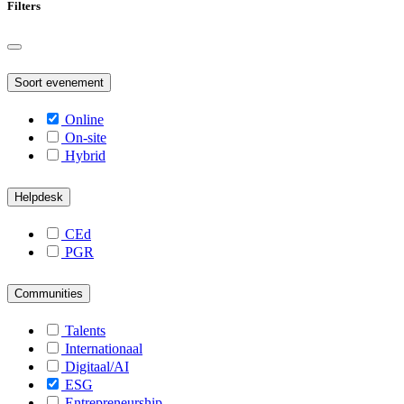
Filters
Soort evenement
Online
On-site
Hybrid
Helpdesk
CEd
PGR
Communities
Talents
Internationaal
Digitaal/AI
ESG
Entrepreneurship