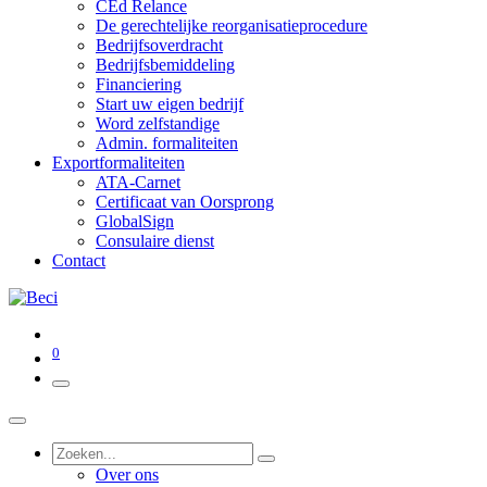
CEd Relance
De gerechtelijke reorganisatieprocedure
Bedrijfsoverdracht
Bedrijfsbemiddeling
Financiering
Start uw eigen bedrijf
Word zelfstandige
Admin. formaliteiten
Exportformaliteiten
ATA-Carnet
Certificaat van Oorsprong
GlobalSign
Consulaire dienst
Contact
0
Over ons