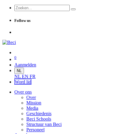
Follow us
0
Aanmelden
NL
NL
EN
FR
Word lid
Over ons
Over
Mission
Media
Geschiedenis
Beci Schools
Structuur van Beci
Personeel