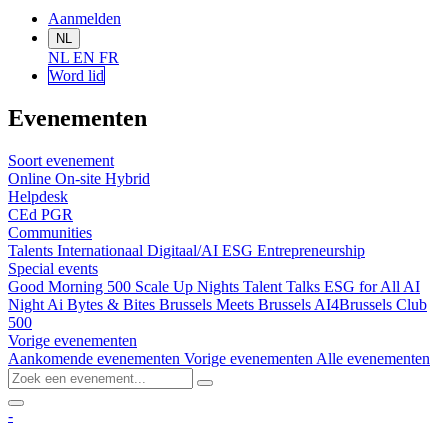
Aanmelden
NL
NL
EN
FR
Word lid
Evenementen
Soort evenement
Online
On-site
Hybrid
Helpdesk
CEd
PGR
Communities
Talents
Internationaal
Digitaal/AI
ESG
Entrepreneurship
Special events
Good Morning 500
Scale Up Nights
Talent Talks
ESG for All
AI
Night
Ai Bytes & Bites
Brussels Meets Brussels
AI4Brussels
Club
500
Vorige evenementen
Aankomende evenementen
Vorige evenementen
Alle evenementen
-