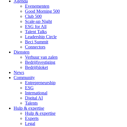
Agenda
Evenementen
Good Morning 500
Club 500
Scale-up Night
ESG for All
Talent Talks
Leadership Circle
Beci Summit
Connectors
Diensten
Verhuur van zalen
Bedrijfsvestiging
Bedrijfsloket
News
Community
Entrepreneurship
ESG
International
Digital AI
Talents
Hulp & expertise
Hulp & expertise
Experts
Legal