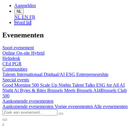
Aanmelden
NL
NL
EN
FR
Word lid
Evenementen
Soort evenement
Online
On-site
Hybrid
Helpdesk
CEd
PGR
Communities
Talents
Internationaal
Digitaal/AI
ESG
Entrepreneurship
Special events
Good Morning 500
Scale Up Nights
Talent Talks
ESG for All
AI
Night
Ai Bytes & Bites
Brussels Meets Brussels
AI4Brussels
Club
500
Aankomende evenementen
Aankomende evenementen
Vorige evenementen
Alle evenementen
-