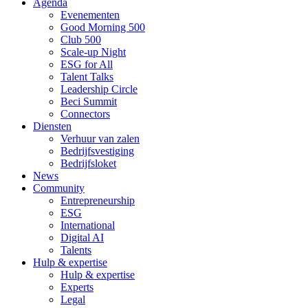
Agenda
Evenementen
Good Morning 500
Club 500
Scale-up Night
ESG for All
Talent Talks
Leadership Circle
Beci Summit
Connectors
Diensten
Verhuur van zalen
Bedrijfsvestiging
Bedrijfsloket
News
Community
Entrepreneurship
ESG
International
Digital AI
Talents
Hulp & expertise
Hulp & expertise
Experts
Legal