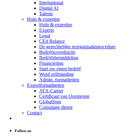
International
Digital AI
Talents
Hulp & expertise
Hulp & expertise
Experts
Legal
CEd Relance
De gerechtelijke reorganisatieprocedure
Bedrijfsoverdracht
Bedrijfsbemiddeling
Financiering
Start uw eigen bedrijf
Word zelfstandige
Admin. formaliteiten
Exportformaliteiten
ATA-Carnet
Certificaat van Oorsprong
GlobalSign
Consulaire dienst
Contact
Follow us