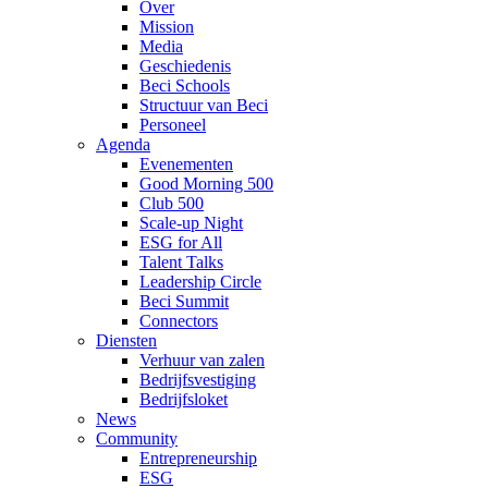
Over
Mission
Media
Geschiedenis
Beci Schools
Structuur van Beci
Personeel
Agenda
Evenementen
Good Morning 500
Club 500
Scale-up Night
ESG for All
Talent Talks
Leadership Circle
Beci Summit
Connectors
Diensten
Verhuur van zalen
Bedrijfsvestiging
Bedrijfsloket
News
Community
Entrepreneurship
ESG