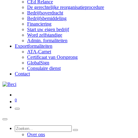
CEd Relance
De gerechtelijke reorganisatieprocedure
Bedrijfsoverdracht
Bedrijfsbemiddeling
Financiering
Start uw eigen bedrijf
Word zelfstandige
Admin. formaliteiten
Exportformaliteiten
ATA-Carnet
Certificaat van Oorsprong
GlobalSign
Consulaire dienst
Contact
0
Over ons