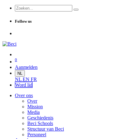
Follow us
0
Aanmelden
NL
NL
EN
FR
Word lid
Over ons
Over
Mission
Media
Geschiedenis
Beci Schools
Structuur van Beci
Personeel