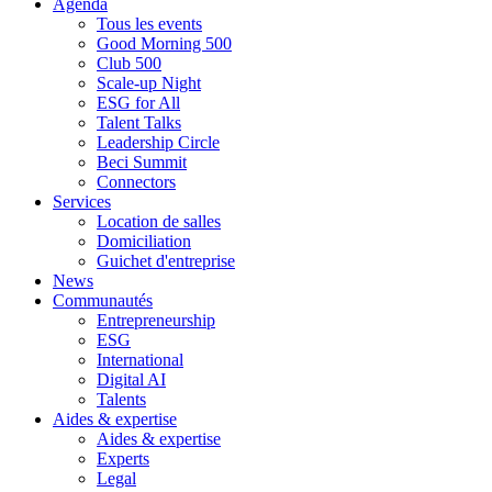
Agenda
Tous les events
Good Morning 500
Club 500
Scale-up Night
ESG for All
Talent Talks
Leadership Circle
Beci Summit
Connectors
Services
Location de salles
Domiciliation
Guichet d'entreprise
News
Communautés
Entrepreneurship
ESG
International
Digital AI
Talents
Aides & expertise
Aides & expertise
Experts
Legal