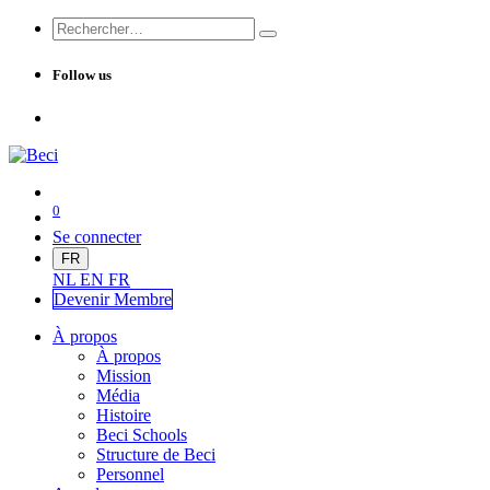
Follow us
0
Se connecter
FR
NL
EN
FR
Devenir Me
mbre
À propos
À propos
Mission
Média
Histoire
Beci Schools
Structure de Beci
Personnel