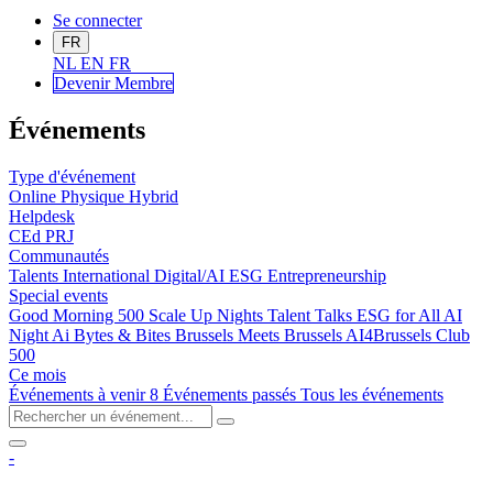
Se connecter
FR
NL
EN
FR
Devenir Me
mbre
Événements
Type d'événement
Online
Physique
Hybrid
Helpdesk
CEd
PRJ
Communautés
Talents
International
Digital/AI
ESG
Entrepreneurship
Special events
Good Morning 500
Scale Up Nights
Talent Talks
ESG for All
AI
Night
Ai Bytes & Bites
Brussels Meets Brussels
AI4Brussels
Club
500
Ce mois
Événements à venir
8
Événements passés
Tous les événements
-