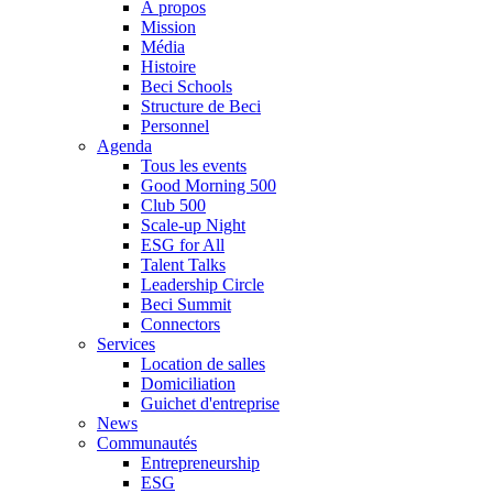
À propos
Mission
Média
Histoire
Beci Schools
Structure de Beci
Personnel
Agenda
Tous les events
Good Morning 500
Club 500
Scale-up Night
ESG for All
Talent Talks
Leadership Circle
Beci Summit
Connectors
Services
Location de salles
Domiciliation
Guichet d'entreprise
News
Communautés
Entrepreneurship
ESG