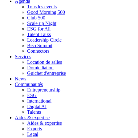
Agenda
Tous les events
Good Morning 500
Club 500
Scale-up Night
ESG for All
Talent Talks
Leadership Circle
Beci Summit
Connectors
Services
Location de salles
Domiciliation
Guichet d'entreprise
News
Communautés
Entrepreneurship
ESG
International
Digital AI
Talents
Aides & expertise
Aides & expertise
Experts
Legal