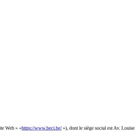
site Web » «
https://www.beci.be/
»), dont le siège social est Av. Louise