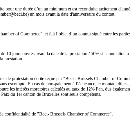
te pour une durée d’un an minimum et est reconduite tacitement d'année
ber@beci.be) un mois avant la date d'anniversaire du contrat.
amber of Commerce", et fait l’objet d’un contrat signé entre les partie
 10 jours ouvrés avant la date de la prestation / 50% si l'annulation a li
la prestation.
 émis de protestation écrite reçue par "Beci - Brussels Chamber of Commer
t, sans escompte. En cas de non-paiement à l’échéance, le montant dû es
 outre les intérêts moratoires calculés au taux de 12% l’an, dus égaleme
de Paix du 1er canton de Bruxelles sont seuls compétents.
e de confidentialité de "Beci- Brussels Chamber of Commerce".