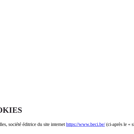
OKIES
s, société éditrice du site internet
https://www.beci.be/
(ci-après le « 