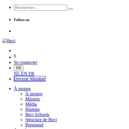
Follow us
0
Se connecter
FR
NL
EN
FR
Devenir Me
mbre
À propos
À propos
Mission
Média
Histoire
Beci Schools
Structure de Beci
Personnel