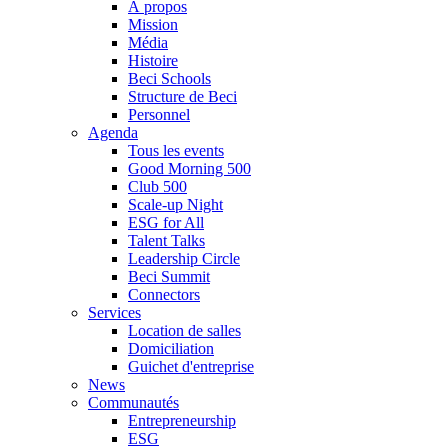
À propos
Mission
Média
Histoire
Beci Schools
Structure de Beci
Personnel
Agenda
Tous les events
Good Morning 500
Club 500
Scale-up Night
ESG for All
Talent Talks
Leadership Circle
Beci Summit
Connectors
Services
Location de salles
Domiciliation
Guichet d'entreprise
News
Communautés
Entrepreneurship
ESG