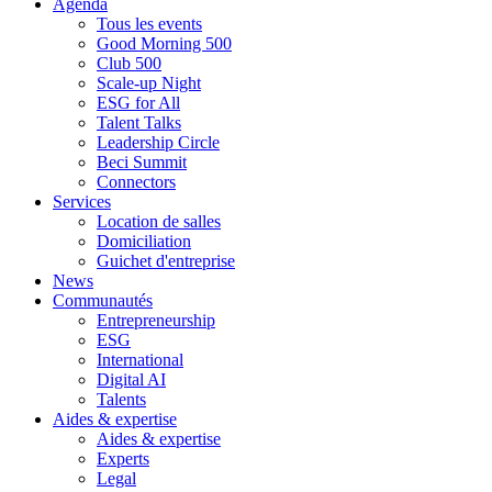
Agenda
Tous les events
Good Morning 500
Club 500
Scale-up Night
ESG for All
Talent Talks
Leadership Circle
Beci Summit
Connectors
Services
Location de salles
Domiciliation
Guichet d'entreprise
News
Communautés
Entrepreneurship
ESG
International
Digital AI
Talents
Aides & expertise
Aides & expertise
Experts
Legal