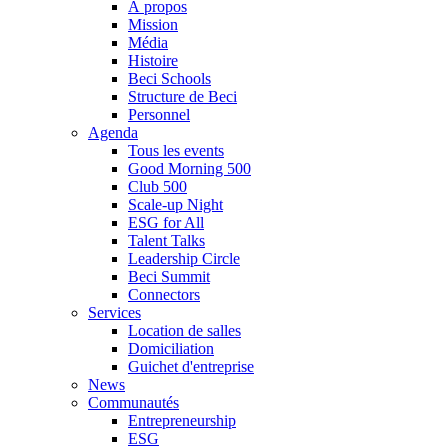
À propos
Mission
Média
Histoire
Beci Schools
Structure de Beci
Personnel
Agenda
Tous les events
Good Morning 500
Club 500
Scale-up Night
ESG for All
Talent Talks
Leadership Circle
Beci Summit
Connectors
Services
Location de salles
Domiciliation
Guichet d'entreprise
News
Communautés
Entrepreneurship
ESG