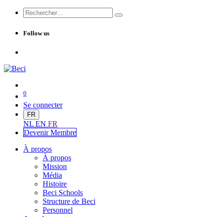
Follow us
0
Se connecter
FR
NL
EN
FR
Devenir Me
mbre
À propos
À propos
Mission
Média
Histoire
Beci Schools
Structure de Beci
Personnel