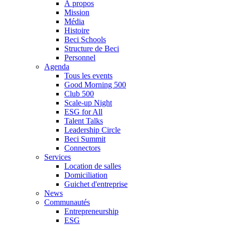
À propos
Mission
Média
Histoire
Beci Schools
Structure de Beci
Personnel
Agenda
Tous les events
Good Morning 500
Club 500
Scale-up Night
ESG for All
Talent Talks
Leadership Circle
Beci Summit
Connectors
Services
Location de salles
Domiciliation
Guichet d'entreprise
News
Communautés
Entrepreneurship
ESG