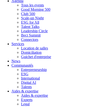
Agenda
Tous les events
Good Morning 500
Club 500
Scale-up Night
ESG for All
Talent Talks
Leadership Circle
Beci Summit
Connectors
Services
Location de salles
Domiciliation
Guichet d'entreprise
News
Communautés
Entrepreneurship
ESG
International
Digital AI
Talents
Aides & expertise
Aides & expertise
Experts
Legal