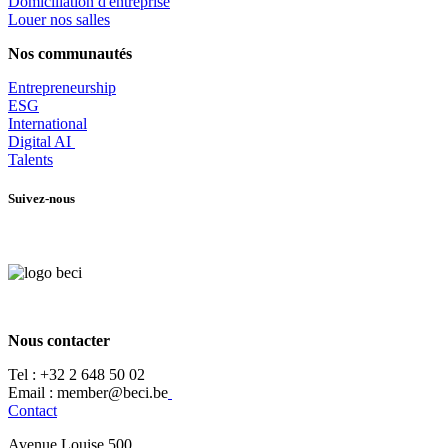
​Domiciliation d'entreprise
Louer nos salles
Nos communautés
Entrepr
eneurship
ESG
International
Digital AI
Talents
Suivez-nous
Nous contacter
Tel :
+32 2 648 50 02​
​​Email : member@beci.be
Contact
Avenue Louise 500