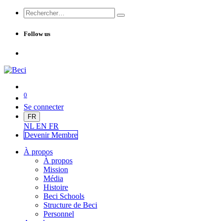
Follow us
0
Se connecter
FR
NL
EN
FR
Devenir Me
mbre
À propos
À propos
Mission
Média
Histoire
Beci Schools
Structure de Beci
Personnel