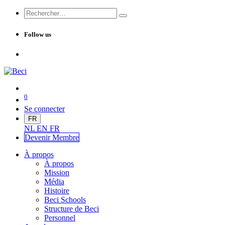
Follow us
0
Se connecter
FR
NL
EN
FR
Devenir Me
mbre
À propos
À propos
Mission
Média
Histoire
Beci Schools
Structure de Beci
Personnel