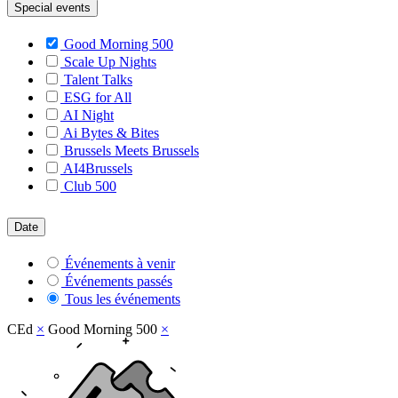
Special events
Good Morning 500
Scale Up Nights
Talent Talks
ESG for All
AI Night
Ai Bytes & Bites
Brussels Meets Brussels
AI4Brussels
Club 500
Date
Événements à venir
Événements passés
Tous les événements
CEd
×
Good Morning 500
×