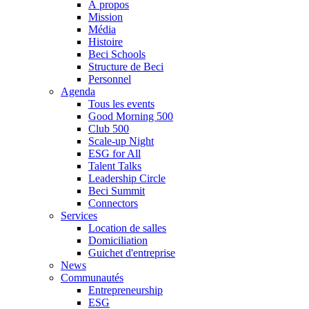
À propos
Mission
Média
Histoire
Beci Schools
Structure de Beci
Personnel
Agenda
Tous les events
Good Morning 500
Club 500
Scale-up Night
ESG for All
Talent Talks
Leadership Circle
Beci Summit
Connectors
Services
Location de salles
Domiciliation
Guichet d'entreprise
News
Communautés
Entrepreneurship
ESG