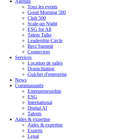
Agenda
Tous les events
Good Morning 500
Club 500
Scale-up Night
ESG for All
Talent Talks
Leadership Circle
Beci Summit
Connectors
Services
Location de salles
Domiciliation
Guichet d'entreprise
News
Communautés
Entrepreneurship
ESG
International
Digital AI
Talents
Aides & expertise
Aides & expertise
Experts
Legal