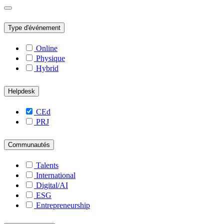
Type d'événement
Online
Physique
Hybrid
Helpdesk
CEd
PRJ
Communautés
Talents
International
Digital/AI
ESG
Entrepreneurship