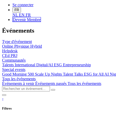
Se connecter
FR
NL
EN
FR
Devenir Me
mbre
Événements
Type d'événement
Online
Physique
Hybrid
Helpdesk
CEd
PRJ
Communautés
Talents
International
Digital/AI
ESG
Entrepreneurship
Special events
Good Morning 500
Scale Up Nights
Talent Talks
ESG for All
AI Nig
Tous les événements
Événements à venir
Événements passés
Tous les événements
-
Filtres