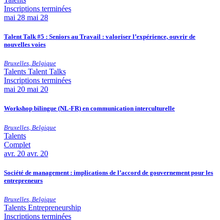
Inscriptions terminées
mai
28
mai 28
Talent Talk #5 : Seniors au Travail : valoriser l’expérience, ouvrir de
nouvelles voies
Bruxelles
,
Belgique
Talents
Talent Talks
Inscriptions terminées
mai
20
mai 20
Workshop bilingue (NL-FR) en communication interculturelle
Bruxelles
,
Belgique
Talents
Complet
avr.
20
avr. 20
Société de management : implications de l’accord de gouvernement pour les
entrepreneurs
Bruxelles
,
Belgique
Talents
Entrepreneurship
Inscriptions terminées