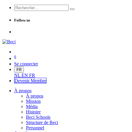
Follow us
0
Se connecter
FR
NL
EN
FR
Devenir Me
mbre
À propos
À propos
Mission
Média
Histoire
Beci Schools
Structure de Beci
Personnel