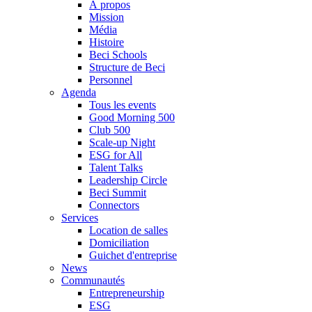
À propos
Mission
Média
Histoire
Beci Schools
Structure de Beci
Personnel
Agenda
Tous les events
Good Morning 500
Club 500
Scale-up Night
ESG for All
Talent Talks
Leadership Circle
Beci Summit
Connectors
Services
Location de salles
Domiciliation
Guichet d'entreprise
News
Communautés
Entrepreneurship
ESG