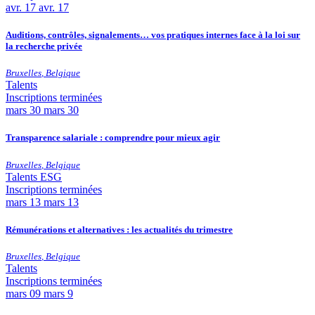
avr.
17
avr. 17
Auditions, contrôles, signalements… vos pratiques internes face à la loi sur
la recherche privée
Bruxelles
,
Belgique
Talents
Inscriptions terminées
mars
30
mars 30
Transparence salariale : comprendre pour mieux agir
Bruxelles
,
Belgique
Talents
ESG
Inscriptions terminées
mars
13
mars 13
Rémunérations et alternatives : les actualités du trimestre
Bruxelles
,
Belgique
Talents
Inscriptions terminées
mars
09
mars 9