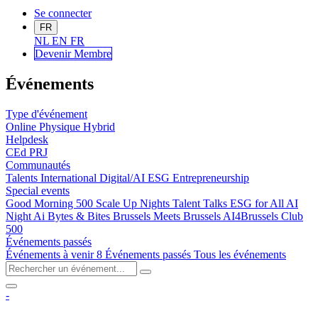
Se connecter
FR
NL
EN
FR
Devenir Me
mbre
Événements
Type d'événement
Online
Physique
Hybrid
Helpdesk
CEd
PRJ
Communautés
Talents
International
Digital/AI
ESG
Entrepreneurship
Special events
Good Morning 500
Scale Up Nights
Talent Talks
ESG for All
AI
Night
Ai Bytes & Bites
Brussels Meets Brussels
AI4Brussels
Club
500
Événements passés
Événements à venir
8
Événements passés
Tous les événements
-