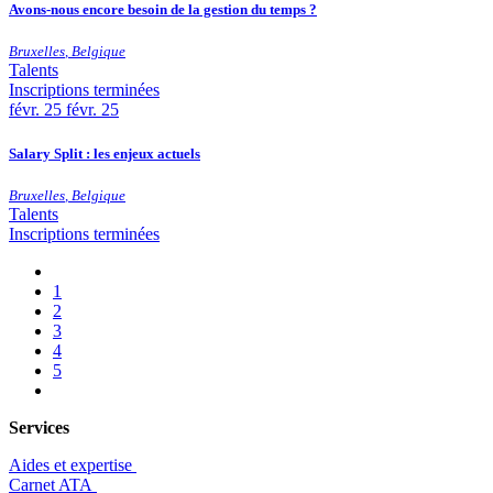
Avons-nous encore besoin de la gestion du temps ?
Bruxelles
,
Belgique
Talents
Inscriptions terminées
févr.
25
févr. 25
Salary Split : les enjeux actuels
Bruxelles
,
Belgique
Talents
Inscriptions terminées
1
2
3
4
5
Services
Aides et expertise
​Carnet ATA