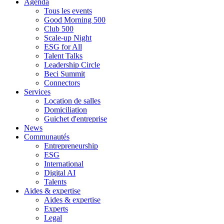
Agenda
Tous les events
Good Morning 500
Club 500
Scale-up Night
ESG for All
Talent Talks
Leadership Circle
Beci Summit
Connectors
Services
Location de salles
Domiciliation
Guichet d'entreprise
News
Communautés
Entrepreneurship
ESG
International
Digital AI
Talents
Aides & expertise
Aides & expertise
Experts
Legal