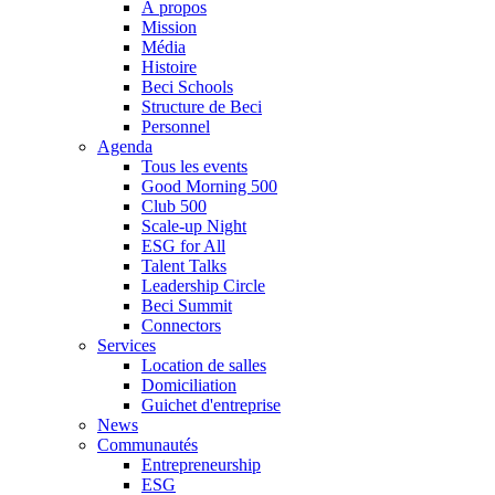
À propos
Mission
Média
Histoire
Beci Schools
Structure de Beci
Personnel
Agenda
Tous les events
Good Morning 500
Club 500
Scale-up Night
ESG for All
Talent Talks
Leadership Circle
Beci Summit
Connectors
Services
Location de salles
Domiciliation
Guichet d'entreprise
News
Communautés
Entrepreneurship
ESG