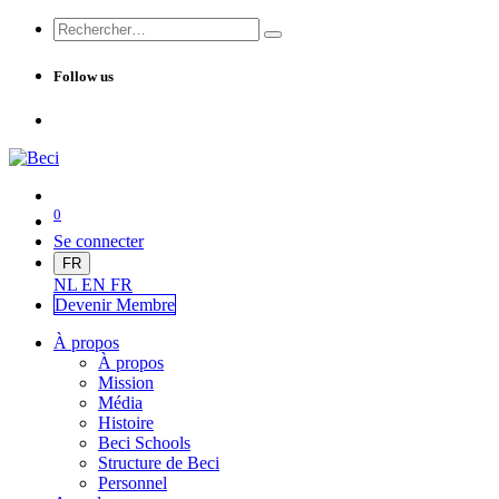
Follow us
0
Se connecter
FR
NL
EN
FR
Devenir Me
mbre
À propos
À propos
Mission
Média
Histoire
Beci Schools
Structure de Beci
Personnel