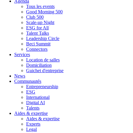
Agenda
Tous les events
Good Morning 500
Club 500
Scale-up Night
ESG for All
Talent Talks
Leadership Circle
Beci Summit
Connectors
Services
Location de salles
Domiciliation
Guichet d'entreprise
News
Communautés
Entrepreneurship
ESG
International
Digital AI
Talents
Aides & expertise
Aides & expertise
Experts
Legal