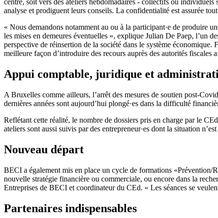
centre, soit vers des ateliers hebdomadaires - collectifs ou individuels
analyse et prodiguent leurs conseils. La confidentialité est assurée t
« Nous demandons notamment au ou à la participant·e de produire une lis
les mises en demeures éventuelles », explique Julian De Paep, l’un des
perspective de réinsertion de la société dans le système économique. Faut
meilleure façon d’introduire des recours auprès des autorités fiscales af
Appui comptable, juridique et administrati
A Bruxelles comme ailleurs, l’arrêt des mesures de soutien post-Covid -
dernières années sont aujourd’hui plongé·es dans la difficulté financiè
Reflétant cette réalité, le nombre de dossiers pris en charge par le CE
ateliers sont aussi suivis par des entrepreneur·es dont la situation n’es
Nouveau départ
BECI a également mis en place un cycle de formations «Prévention/Rel
nouvelle stratégie financière ou commerciale, ou encore dans la reche
Entreprises de BECI et coordinateur du CEd. « Les séances se veulent êt
Partenaires indispensables