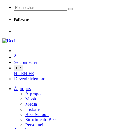
Follow us
0
Se connecter
FR
NL
EN
FR
Devenir Me
mbre
À propos
À propos
Mission
Média
Histoire
Beci Schools
Structure de Beci
Personnel