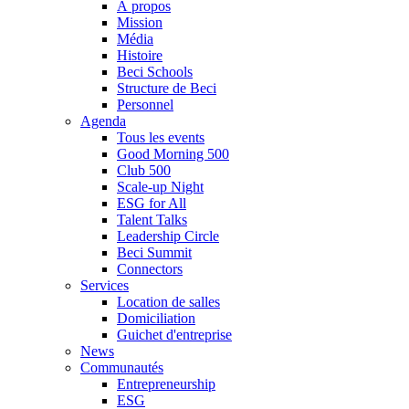
À propos
Mission
Média
Histoire
Beci Schools
Structure de Beci
Personnel
Agenda
Tous les events
Good Morning 500
Club 500
Scale-up Night
ESG for All
Talent Talks
Leadership Circle
Beci Summit
Connectors
Services
Location de salles
Domiciliation
Guichet d'entreprise
News
Communautés
Entrepreneurship
ESG