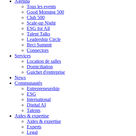
Agenda
Tous les events
Good Morning 500
Club 500
Scale-up Night
ESG for All
Talent Talks
Leadership Circle
Beci Summit
Connectors
Services
Location de salles
Domiciliation
Guichet d'entreprise
News
Communautés
Entrepreneurship
ESG
International
Digital AI
Talents
Aides & expertise
Aides & expertise
Experts
Legal