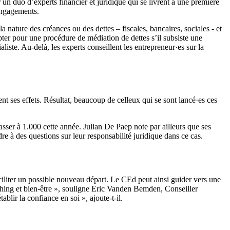
r un duo d’experts financier et juridique qui se livrent à une première
 engagements.
 nature des créances ou des dettes – fiscales, bancaires, sociales - et
pter pour une procédure de médiation de dettes s’il subsiste une
aliste. Au-delà, les experts conseillent les entrepreneur·es sur la
nt ses effets. Résultat, beaucoup de celleux qui se sont lancé·es ces
passer à 1.000 cette année. Julian De Paep note par ailleurs que ses
dre à des questions sur leur responsabilité juridique dans ce cas.
iliter un possible nouveau départ. Le CEd peut ainsi guider vers une
ching et bien-être », souligne Eric Vanden Bemden, Conseiller
blir la confiance en soi », ajoute-t-il.