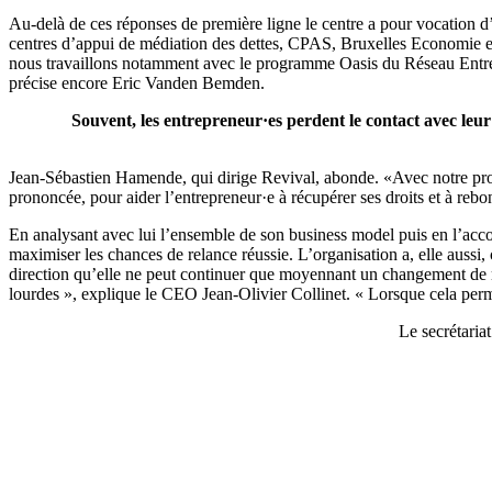
Au-delà de ces réponses de première ligne le centre a pour vocation d’
centres d’appui de médiation des dettes, CPAS, Bruxelles Economie et
nous travaillons notamment avec le programme Oasis du Réseau Entrep
précise encore Eric Vanden Bemden.
Souvent, les entrepreneur·es perdent le contact avec leu
Jean-Sébastien Hamende, qui dirige Revival, abonde. «Avec notre pr
prononcée, pour aider l’entrepreneur·e à récupérer ses droits et à reb
En analysant avec lui l’ensemble de son business model puis en l’acco
maximiser les chances de relance réussie. L’organisation a, elle aussi,
direction qu’elle ne peut continuer que moyennant un changement de modè
lourdes », explique le CEO Jean-Olivier Collinet. « Lorsque cela perme
Le secrétaria