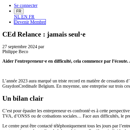
Se connecter
FR
NL
EN
FR
Devenir Me
mbre
CEd Relance : jamais seul·e
27 septembre 2024
par
Philippe Beco
Aider l’entrepreneur·e en difficulté, cela commence par l’écoute
L’année 2023 aura marqué un triste record en matière de cessations d’ac
GraydonCreditsafe Belgium. En moyenne, une entreprise sur trois cesse 
Un bilan clair
C’est pour épauler les entrepreneur·es confronté·es à cette perspective
TVA, d’ONSS ou de cotisations sociales… Face aux difficultés, le premie
Le centre peut être contacté téléphoniquement tous les jours par l’entr