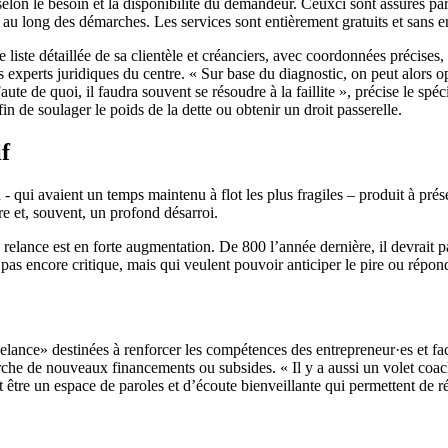
 selon le besoin et la disponibilité du demandeur. Ceuxci sont assurés pa
out au long des démarches. Les services sont entièrement gratuits et sans
te détaillée de sa clientèle et créanciers, avec coordonnées précises, la
 experts juridiques du centre. « Sur base du diagnostic, on peut alors o
e de quoi, il faudra souvent se résoudre à la faillite », précise le spéci
in de soulager le poids de la dette ou obtenir un droit passerelle.
f
 qui avaient un temps maintenu à flot les plus fragiles – produit à prése
re et, souvent, un profond désarroi.
d relance est en forte augmentation. De 800 l’année dernière, il devrait 
t pas encore critique, mais qui veulent pouvoir anticiper le pire ou répon
ance» destinées à renforcer les compétences des entrepreneur·es et fac
rche de nouveaux financements ou subsides. « Il y a aussi un volet coa
re un espace de paroles et d’écoute bienveillante qui permettent de réta