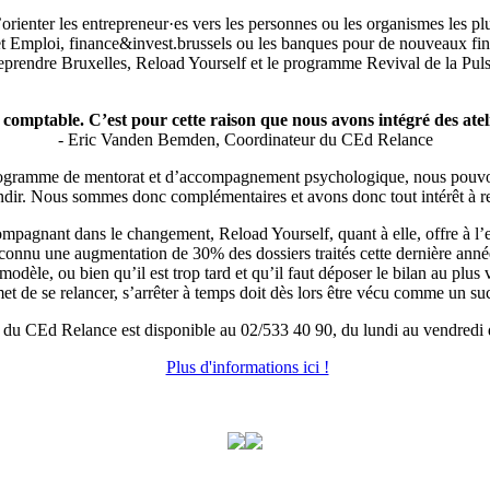
orienter les entrepreneur·es vers les personnes ou les organismes les plu
 Emploi, finance&invest.brussels ou les banques pour de nouveaux fina
rendre Bruxelles, Reload Yourself et le programme Revival de la Puls
r comptable. C’est pour cette raison que nous avons intégré des ate
- Eric Vanden Bemden, Coordinateur du CEd Relance
ogramme de mentorat et d’accompagnement psychologique, nous pouvons 
ondir. Nous sommes donc complémentaires et avons donc tout intérêt à ren
mpagnant dans le changement, Reload Yourself, quant à elle, offre à l’e
 connu une augmentation de 30% des dossiers traités cette dernière année
le, ou bien qu’il est trop tard et qu’il faut déposer le bilan au plus vi
t de se relancer, s’arrêter à temps doit dès lors être vécu comme un succ
t du CEd Relance est disponible au 02/533 40 90, du lundi au vendredi
Plus d'informations ici !