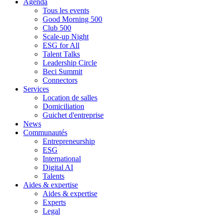
Agenda
Tous les events
Good Morning 500
Club 500
Scale-up Night
ESG for All
Talent Talks
Leadership Circle
Beci Summit
Connectors
Services
Location de salles
Domiciliation
Guichet d'entreprise
News
Communautés
Entrepreneurship
ESG
International
Digital AI
Talents
Aides & expertise
Aides & expertise
Experts
Legal