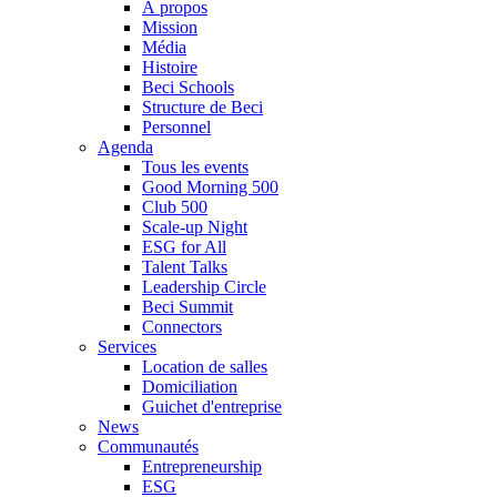
À propos
Mission
Média
Histoire
Beci Schools
Structure de Beci
Personnel
Agenda
Tous les events
Good Morning 500
Club 500
Scale-up Night
ESG for All
Talent Talks
Leadership Circle
Beci Summit
Connectors
Services
Location de salles
Domiciliation
Guichet d'entreprise
News
Communautés
Entrepreneurship
ESG