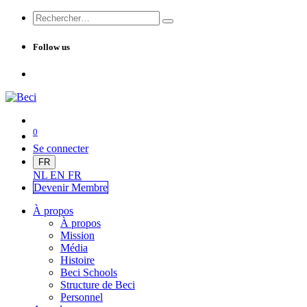
Follow us
0
Se connecter
FR
NL
EN
FR
Devenir Me
mbre
À propos
À propos
Mission
Média
Histoire
Beci Schools
Structure de Beci
Personnel