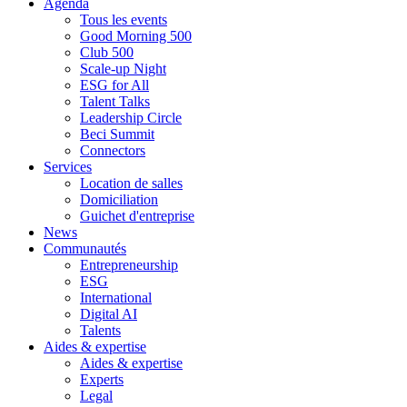
Agenda
Tous les events
Good Morning 500
Club 500
Scale-up Night
ESG for All
Talent Talks
Leadership Circle
Beci Summit
Connectors
Services
Location de salles
Domiciliation
Guichet d'entreprise
News
Communautés
Entrepreneurship
ESG
International
Digital AI
Talents
Aides & expertise
Aides & expertise
Experts
Legal