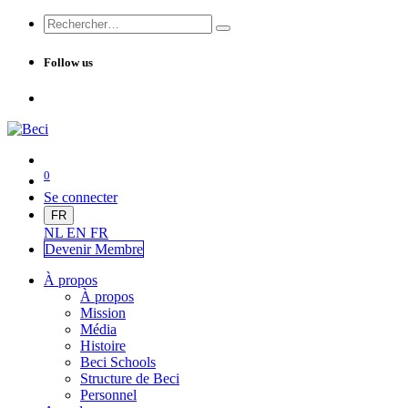
Follow us
0
Se connecter
FR
NL
EN
FR
Devenir Me
mbre
À propos
À propos
Mission
Média
Histoire
Beci Schools
Structure de Beci
Personnel