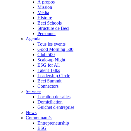
À propos
Mission
Média
Histoire
Beci Schools
Structure de Beci
Personnel
Agenda
Tous les events
Good Morning 500
Club 500
Scale-up Night
ESG for All
Talent Talks
Leadership Circle
Beci Summit
Connectors
Services
Location de salles
Domiciliation
Guichet d'entreprise
News
Communautés
Entrepreneurship
ESG