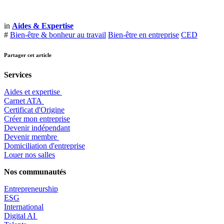
in
Aides & Expertise
#
Bien-être & bonheur au travail
Bien-être en entreprise
CED
Partager cet article
Services
Aides et expertise
​Carnet ATA
Certificat d'Origine
Créer mon entreprise
Devenir indépendant
Devenir membre
​Domiciliation d'entreprise
Louer nos salles
Nos communautés
Entrepr
eneurship
ESG
International
Digital AI