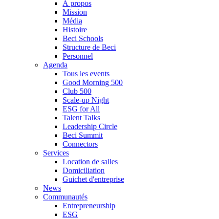
À propos
Mission
Média
Histoire
Beci Schools
Structure de Beci
Personnel
Agenda
Tous les events
Good Morning 500
Club 500
Scale-up Night
ESG for All
Talent Talks
Leadership Circle
Beci Summit
Connectors
Services
Location de salles
Domiciliation
Guichet d'entreprise
News
Communautés
Entrepreneurship
ESG