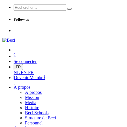
Follow us
0
Se connecter
FR
NL
EN
FR
Devenir Me
mbre
À propos
À propos
Mission
Média
Histoire
Beci Schools
Structure de Beci
Personnel