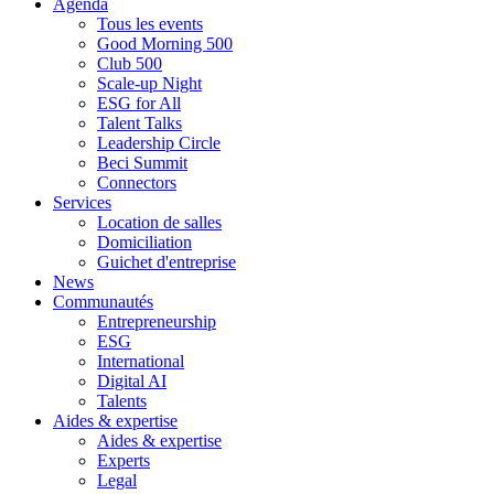
Agenda
Tous les events
Good Morning 500
Club 500
Scale-up Night
ESG for All
Talent Talks
Leadership Circle
Beci Summit
Connectors
Services
Location de salles
Domiciliation
Guichet d'entreprise
News
Communautés
Entrepreneurship
ESG
International
Digital AI
Talents
Aides & expertise
Aides & expertise
Experts
Legal