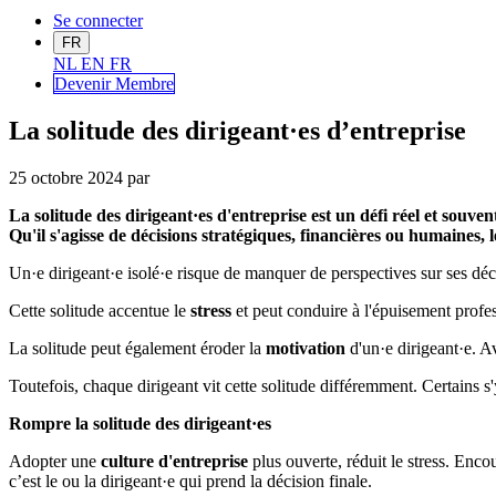
Se connecter
FR
NL
EN
FR
Devenir Me
mbre
La solitude des dirigeant·es d’entreprise
25 octobre 2024
par
La solitude des dirigeant·es d'entreprise est un défi réel et souve
Qu'il s'agisse de décisions stratégiques, financières ou humaines, l
Un·e dirigeant·e isolé·e risque de manquer de perspectives sur ses déc
Cette solitude accentue le
stress
et peut conduire à l'épuisement profess
La solitude peut également éroder la
motivation
d'un·e dirigeant·e. Av
Toutefois, chaque dirigeant vit cette solitude différemment. Certains s
Rompre la solitude des dirigeant·es
Adopter une
culture d'entreprise
plus ouverte, réduit le stress. Enc
c’est le ou la dirigeant·e qui prend la décision finale.