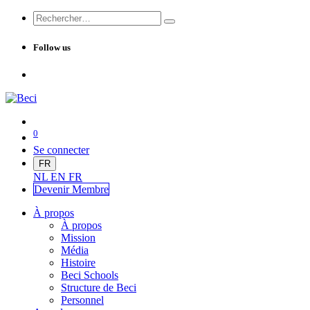
Follow us
0
Se connecter
FR
NL
EN
FR
Devenir Me
mbre
À propos
À propos
Mission
Média
Histoire
Beci Schools
Structure de Beci
Personnel