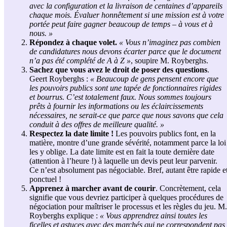
avec la configuration et la livraison de centaines d’appareils
chaque mois. Évaluer honnêtement si une mission est à votre
portée peut faire gagner beaucoup de temps – à vous et à
nous. »
Répondez à chaque volet.
« Vous n’imaginez pas combien
de candidatures nous devons écarter parce que le document
n’a pas été complété de A à Z »
, soupire M. Royberghs.
Sachez que vous avez le droit de poser des questions
.
Geert Royberghs :
« Beaucoup de gens pensent encore que
les pouvoirs publics sont une tapée de fonctionnaires rigides
et bourrus. C’est totalement faux. Nous sommes toujours
prêts à fournir les informations ou les éclaircissements
nécessaires, ne serait-ce que parce que nous savons que cela
conduit à des offres de meilleure qualité. »
Respectez la date limite !
Les pouvoirs publics font, en la
matière, montre d’une grande sévérité, notamment parce la loi
les y oblige. La date limite est en fait la toute dernière date
(attention à l’heure !) à laquelle un devis peut leur parvenir.
Ce n’est absolument pas négociable. Bref, autant être rapide e
ponctuel !
Apprenez à marcher avant de courir
. Concrètement, cela
signifie que vous devriez participer à quelques procédures de
négociation pour maîtriser le processus et les règles du jeu. M.
Royberghs explique :
« Vous apprendrez ainsi toutes les
ficelles et astuces avec des marchés qui ne correspondent pas