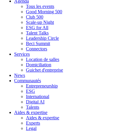
Agenda
Tous les events
Good Morning 500
Club 500
Scale-up Night
ESG for All
Talent Talks
Leadership Circle
Beci Summit
Connectors
Services
Location de salles
Domiciliation
Guichet d'entreprise
News
Communautés
Entrepreneurship
ESG
International
Digital AI
Talents
Aides & expertise
Aides & expertise
Experts
Legal