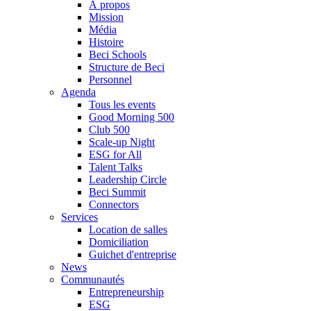
À propos
Mission
Média
Histoire
Beci Schools
Structure de Beci
Personnel
Agenda
Tous les events
Good Morning 500
Club 500
Scale-up Night
ESG for All
Talent Talks
Leadership Circle
Beci Summit
Connectors
Services
Location de salles
Domiciliation
Guichet d'entreprise
News
Communautés
Entrepreneurship
ESG