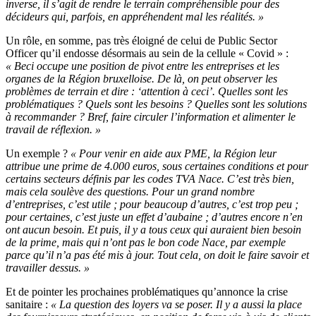
inverse, il s’agit de rendre le terrain compréhensible pour des
décideurs qui, parfois, en appréhendent mal les réalités. »
Un rôle, en somme, pas très éloigné de celui de Public Sector
Officer qu’il endosse désormais au sein de la cellule « Covid » :
« Beci occupe une position de pivot entre les entreprises et les
organes de la Région bruxelloise. De là, on peut observer les
problèmes de terrain et dire : ‘attention à ceci’. Quelles sont les
problématiques ? Quels sont les besoins ? Quelles sont les solutions
à recommander ? Bref, faire circuler l’information et alimenter le
travail de réflexion. »
Un exemple ?
« Pour venir en aide aux PME, la Région leur
attribue une prime de 4.000 euros, sous certaines conditions et pour
certains secteurs définis par les codes TVA Nace. C’est très bien,
mais cela soulève des questions. Pour un grand nombre
d’entreprises, c’est utile ; pour beaucoup d’autres, c’est trop peu ;
pour certaines, c’est juste un effet d’aubaine ; d’autres encore n’en
ont aucun besoin. Et puis, il y a tous ceux qui auraient bien besoin
de la prime, mais qui n’ont pas le bon code Nace, par exemple
parce qu’il n’a pas été mis à jour. Tout cela, on doit le faire savoir et
travailler dessus. »
Et de pointer les prochaines problématiques qu’annonce la crise
sanitaire :
« La question des loyers va se poser. Il y a aussi la place