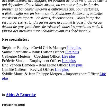
des fournisseurs stratégiques, en position de force vis-à-vis de clients
qui dépendent d’eux. Mais surtout, on va entrer dans le dur des
problèmes bancaires vis-à-vis d’entreprises qui, pour certaines,
n’étaient déjà pas en bonne santé. Beaucoup de mesures actuelles
consistent en reports : de dettes, de cotisations… Mais la reprise
sera progressive, tandis qu’on aura accumulé le passif. On va au-
devant de gros problèmes de trésorerie dans les prochains mois. Il
faudra des mesures intermédiaires avant ces échéances. »
Nos spécialistes :
Stéphane Baudry – Covid Crisis Manager
Lire plus
Salima Serouane – Bank Liaison Officer
Lire plus
Catherine Mertens – Coaching Officer
Lire plus
Frédéric Simon – Employment Officer
Lire plus
Eric Vanden Bemden – Real Estate Officer
Lire plus
Camille Callens – Revival Officer
Lire plus
Sybille Motte & Jean Philippe Mergen – Import/export Officer
Lire
plus
in
Aides & Expertise
Partager cet article