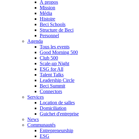
À propos
Mission
Média
Histoire
Beci Schools
Structure de Beci
Personnel
Agenda
Tous les events
Good Morning 500
Club 500
Scale-up Night
ESG for All
Talent Talks
Leadership Circle
Beci Summit
Connectors
Services
Location de salles
Domiciliation
Guichet d'entreprise
News
Communautés
Entrepreneurship
ESG