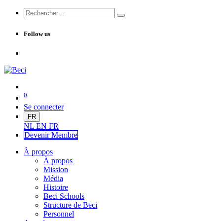
Follow us
0
Se connecter
FR
NL
EN
FR
Devenir Me
mbre
À propos
À propos
Mission
Média
Histoire
Beci Schools
Structure de Beci
Personnel