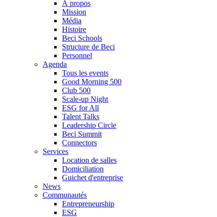
À propos
Mission
Média
Histoire
Beci Schools
Structure de Beci
Personnel
Agenda
Tous les events
Good Morning 500
Club 500
Scale-up Night
ESG for All
Talent Talks
Leadership Circle
Beci Summit
Connectors
Services
Location de salles
Domiciliation
Guichet d'entreprise
News
Communautés
Entrepreneurship
ESG