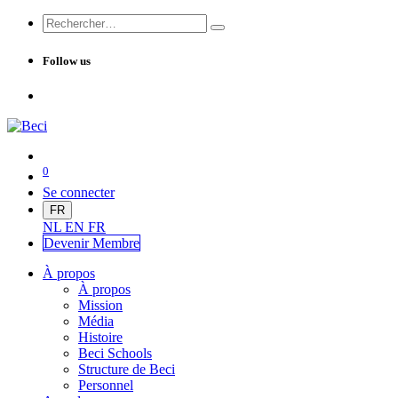
Follow us
0
Se connecter
FR
NL
EN
FR
Devenir Me
mbre
À propos
À propos
Mission
Média
Histoire
Beci Schools
Structure de Beci
Personnel