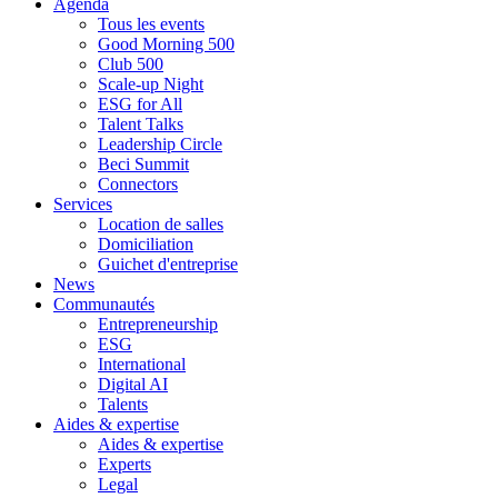
Agenda
Tous les events
Good Morning 500
Club 500
Scale-up Night
ESG for All
Talent Talks
Leadership Circle
Beci Summit
Connectors
Services
Location de salles
Domiciliation
Guichet d'entreprise
News
Communautés
Entrepreneurship
ESG
International
Digital AI
Talents
Aides & expertise
Aides & expertise
Experts
Legal