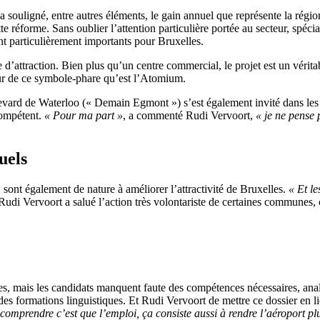
 souligné, entre autres éléments, le gain annuel que représente la région
tte réforme. Sans oublier l’attention particulière portée au secteur, spéc
nt particulièrement importants pour Bruxelles.
 d’attraction. Bien plus qu’un centre commercial, le projet est un vérita
tour de ce symbole-phare qu’est l’Atomium.
vard de Waterloo (​« Demain Egmont »​) s’est également invité dans les d
 compétent.
« Pour ma part »
, a commenté Rudi Vervoort,
« je ne pense 
uels
 sont également de nature à améliorer l’attractivité de Bruxelles.
« Et le
 Rudi Vervoort a salué l’action très volontariste de certaines communes, c
lles, mais les candidats manquent faute des compétences nécessaires, an
 des formations linguistiques. Et Rudi Vervoort de mettre ce dossier en li
 comprendre c’est que l’emploi, ça consiste aussi à rendre l’aéroport plu