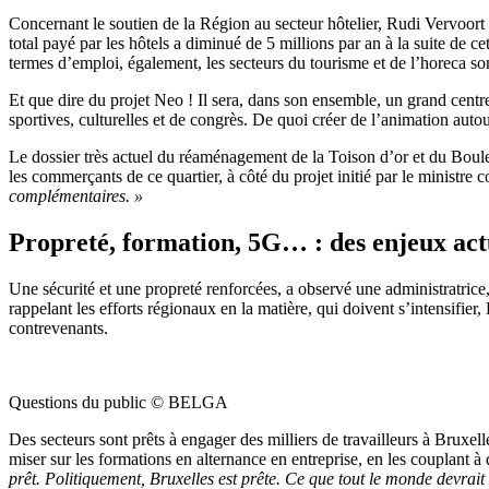
Concernant le soutien de la Région au secteur hôtelier, Rudi Vervoort a
total payé par les hôtels a diminué de 5 millions par an à la suite de ce
termes d’emploi, également, les secteurs du tourisme et de l’horeca so
Et que dire du projet Neo ! Il sera, dans son ensemble, un grand centre
sportives, culturelles et de congrès. De quoi créer de l’animation au
Le dossier très actuel du réaménagement de la Toison d’or et du Boule
les commerçants de ce quartier, à côté du projet initié par le ministre
complémentaires. »
Propreté, formation, 5G… : des enjeux act
Une sécurité et une propreté renforcées, a observé une administratrice,
rappelant les efforts régionaux en la matière, qui doivent s’intensifier,
contrevenants.
Questions du public © BELGA
Des secteurs sont prêts à engager des milliers de travailleurs à Bruxe
miser sur les formations en alternance en entreprise, en les couplant à
prêt. Politiquement, Bruxelles est prête. Ce que tout le monde devrait