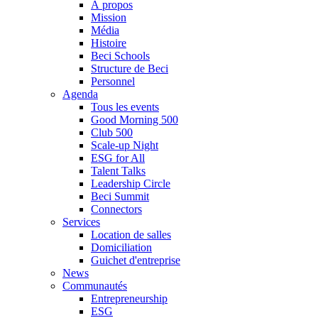
À propos
Mission
Média
Histoire
Beci Schools
Structure de Beci
Personnel
Agenda
Tous les events
Good Morning 500
Club 500
Scale-up Night
ESG for All
Talent Talks
Leadership Circle
Beci Summit
Connectors
Services
Location de salles
Domiciliation
Guichet d'entreprise
News
Communautés
Entrepreneurship
ESG