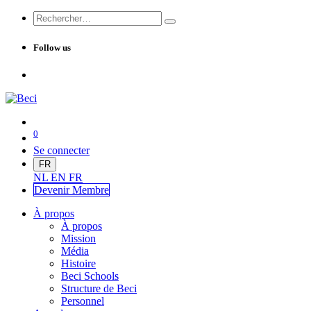
Follow us
0
Se connecter
FR
NL
EN
FR
Devenir Me
mbre
À propos
À propos
Mission
Média
Histoire
Beci Schools
Structure de Beci
Personnel