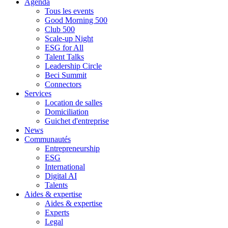
Agenda
Tous les events
Good Morning 500
Club 500
Scale-up Night
ESG for All
Talent Talks
Leadership Circle
Beci Summit
Connectors
Services
Location de salles
Domiciliation
Guichet d'entreprise
News
Communautés
Entrepreneurship
ESG
International
Digital AI
Talents
Aides & expertise
Aides & expertise
Experts
Legal