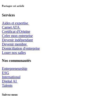
Partager cet article
Services
Aides et expertise
​Carnet ATA
Certificat d'Origine
Créer mon entreprise
Devenir indépendant
Devenir membre
​Domiciliation d'entreprise
Louer nos salles
Nos communautés
Entrepr
eneurship
ESG
International
Digital AI
Talents
Suivez-nous