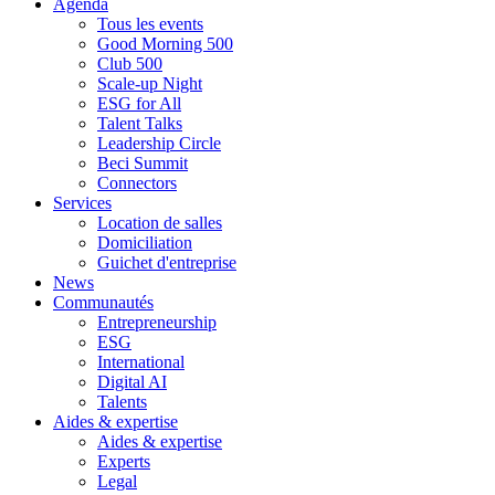
Agenda
Tous les events
Good Morning 500
Club 500
Scale-up Night
ESG for All
Talent Talks
Leadership Circle
Beci Summit
Connectors
Services
Location de salles
Domiciliation
Guichet d'entreprise
News
Communautés
Entrepreneurship
ESG
International
Digital AI
Talents
Aides & expertise
Aides & expertise
Experts
Legal