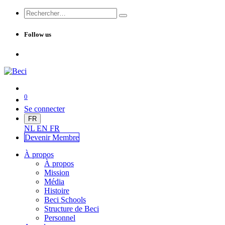
Follow us
0
Se connecter
FR
NL
EN
FR
Devenir Me
mbre
À propos
À propos
Mission
Média
Histoire
Beci Schools
Structure de Beci
Personnel