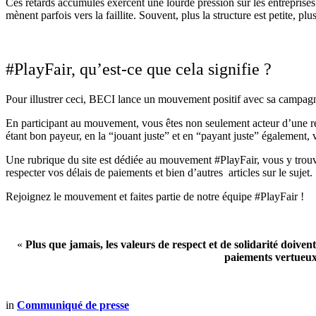
Ces retards accumulés exercent une lourde pression sur les entreprises
mènent parfois vers la faillite. Souvent, plus la structure est petite, 
#PlayFair, qu’est-ce que cela signifie ?
Pour illustrer ceci, BECI lance un mouvement positif avec sa campagne
En participant au mouvement, vous êtes non seulement acteur d’une 
étant bon payeur, en la “jouant juste” et en “payant juste” également
Une rubrique du site est dédiée au mouvement #PlayFair, vous y trouve
respecter vos délais de paiements et bien d’autres articles sur le sujet.
Rejoignez le mouvement et faites partie de notre équipe #PlayFair !
«
Plus que jamais, les valeurs de respect et de solidarité doivent
paiements vertueux.
in
Communiqué de presse