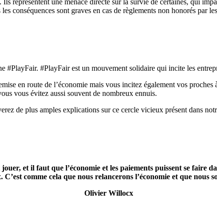
. Ils représentent une menace directe sur la survie de certaines, qui im
plus les conséquences sont graves en cas de règlements non honorés par les
 #PlayFair. #PlayFair est un mouvement solidaire qui incite les entrepr
remise en route de l’économie mais vous incitez également vos proche
, vous vous évitez aussi souvent de nombreux ennuis.
rez de plus amples explications sur ce cercle vicieux présent dans notre
 jouer, et il faut que l’économie et les paiements puissent se faire 
 C’est comme cela que nous relancerons l’économie et que nous sor
Olivier Willocx