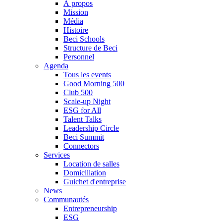
À propos
Mission
Média
Histoire
Beci Schools
Structure de Beci
Personnel
Agenda
Tous les events
Good Morning 500
Club 500
Scale-up Night
ESG for All
Talent Talks
Leadership Circle
Beci Summit
Connectors
Services
Location de salles
Domiciliation
Guichet d'entreprise
News
Communautés
Entrepreneurship
ESG