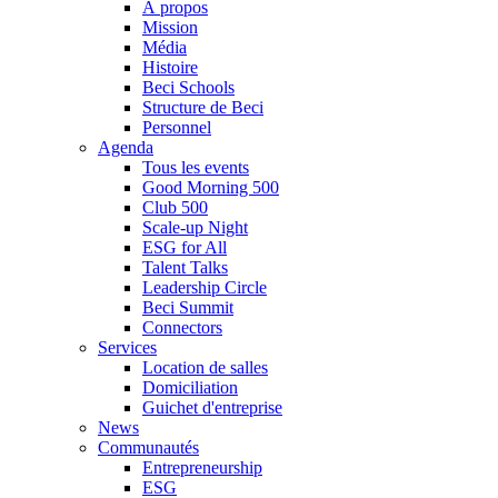
À propos
Mission
Média
Histoire
Beci Schools
Structure de Beci
Personnel
Agenda
Tous les events
Good Morning 500
Club 500
Scale-up Night
ESG for All
Talent Talks
Leadership Circle
Beci Summit
Connectors
Services
Location de salles
Domiciliation
Guichet d'entreprise
News
Communautés
Entrepreneurship
ESG