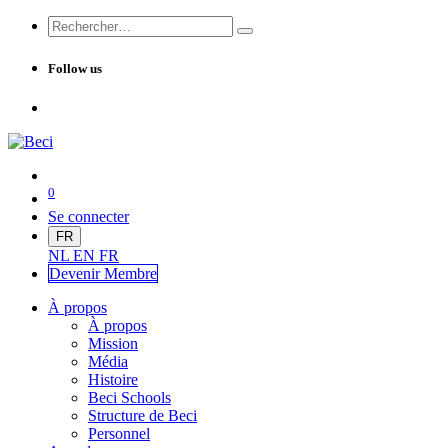
Follow us
0
Se connecter
FR
NL
EN
FR
Devenir Me
mbre
À propos
À propos
Mission
Média
Histoire
Beci Schools
Structure de Beci
Personnel