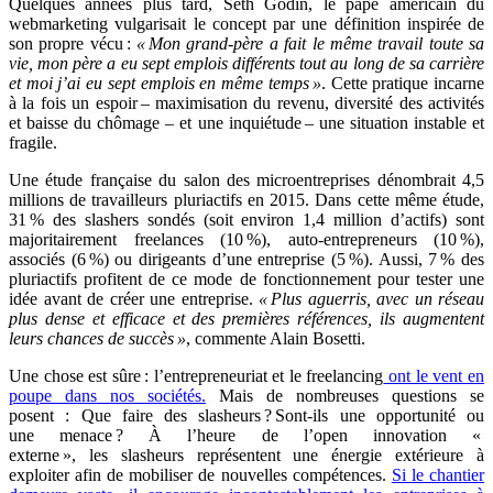
Quelques années plus tard, Seth Godin, le pape américain du
webmarketing vulgarisait le concept par une définition inspirée de
son propre vécu :
« Mon grand-père a fait le même travail toute sa
vie, mon père a eu sept emplois différents tout au long de sa carrière
et moi j’ai eu sept emplois en même temps »
. Cette pratique incarne
à la fois un espoir – maximisation du revenu, diversité des activités
et baisse du chômage – et une inquiétude – une situation instable et
fragile.
Une étude française du salon des microentreprises dénombrait 4,5
millions de travailleurs pluriactifs en 2015. Dans cette même étude,
31 % des slashers sondés (soit environ 1,4 million d’actifs) sont
majoritairement freelances (10 %), auto-entrepreneurs (10 %),
associés (6 %) ou dirigeants d’une entreprise (5 %). Aussi, 7 % des
pluriactifs profitent de ce mode de fonctionnement pour tester une
idée avant de créer une entreprise.
« Plus aguerris, avec un réseau
plus dense et efficace et des premières références, ils augmentent
leurs chances de succès »
, commente Alain Bosetti.
Une chose est sûre : l’entrepreneuriat et le freelancing
ont le vent en
poupe dans nos sociétés.
Mais de nombreuses questions se
posent : Que faire des slasheurs ? Sont-ils une opportunité ou
une menace ? À l’heure de l’open innovation «
externe », les slasheurs représentent une énergie extérieure à
exploiter afin de mobiliser de nouvelles compétences.
Si le chantier