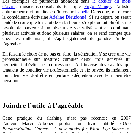
Les exemples de pluriactifs abondent dans
le dossier du mois
d’avril
: musiciens-consultants tels que
Fugu Mango
, l’artiste-
entrepreneuse et architecte d’intérieur
Isabelle
Derecque, ou encore
la comédienne-écrivaine
Adeline Dieudonné
. Si au départ, on serait
tenté de croire que le statut de « slasheur » s’expliquerait plutôt par le
besoin de parvenir à un niveau de vie satisfaisant en combinant
plusieurs activités et donc plusieurs salaires, on se rend compte que
chez les millennials, il s’agit également de joindre l’utile à
l’agréable.
En faisant le choix de ne pas en faire, la génération Y se crée une vie
professionnelle sur mesure : cumuler deux, trois activités lui
permettent d’éviter les concessions. À l’inverse des salariés qui
tentaient de concilier vie professionnelle et vie privée, ils mélangent
tout : leur vie doit être en parfaite adéquation avec leur bien-être
personnel.
Joindre l’utile à l’agréable
Cette pratique du slashing n’est pas récente : en 2007
l’auteur Marci Alboher publiait un livre intitulé
« One
Person/Multiple Careers : A new model for Work. Life Success »
.