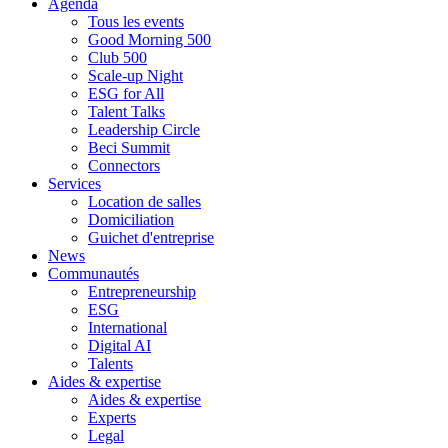
Agenda
Tous les events
Good Morning 500
Club 500
Scale-up Night
ESG for All
Talent Talks
Leadership Circle
Beci Summit
Connectors
Services
Location de salles
Domiciliation
Guichet d'entreprise
News
Communautés
Entrepreneurship
ESG
International
Digital AI
Talents
Aides & expertise
Aides & expertise
Experts
Legal