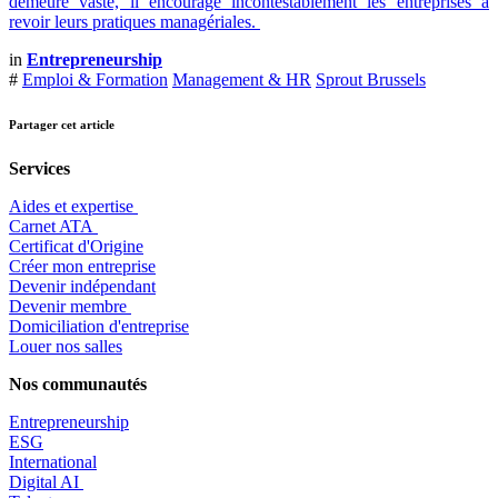
demeure vaste, il encourage incontestablement les entreprises à
revoir leurs pratiques managériales.
in
Entrepreneurship
#
Emploi & Formation
Management & HR
Sprout Brussels
Partager cet article
Services
Aides et expertise
​Carnet ATA
Certificat d'Origine
Créer mon entreprise
Devenir indépendant
Devenir membre
​Domiciliation d'entreprise
Louer nos salles
Nos communautés
Entrepr
eneurship
ESG
International
Digital AI