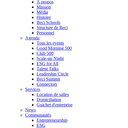
À propos
Mission
Média
Histoire
Beci Schools
Structure de Beci
Personnel
Agenda
Tous les events
Good Morning 500
Club 500
Scale-up Night
ESG for All
Talent Talks
Leadership Circle
Beci Summit
Connectors
Services
Location de salles
Domiciliation
Guichet d'entreprise
News
Communautés
Entrepreneurship
ESG