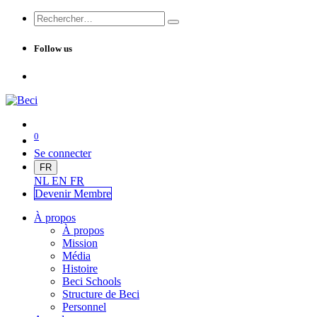
Follow us
0
Se connecter
FR
NL
EN
FR
Devenir Me
mbre
À propos
À propos
Mission
Média
Histoire
Beci Schools
Structure de Beci
Personnel