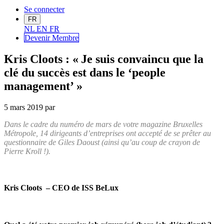
Se connecter
FR
NL
EN
FR
Devenir Me
mbre
Kris Cloots : « Je suis convaincu que la
clé du succès est dans le ‘people
management’ »
5 mars 2019
par
Dans le cadre du numéro de mars de votre magazine Bruxelles
Métropole, 14 dirigeants d’entreprises ont accepté de se prêter au
questionnaire de Giles Daoust (ainsi qu’au coup de crayon de
Pierre Kroll !).
Kris
Cloots
–
CEO
de
ISS
B
eLux