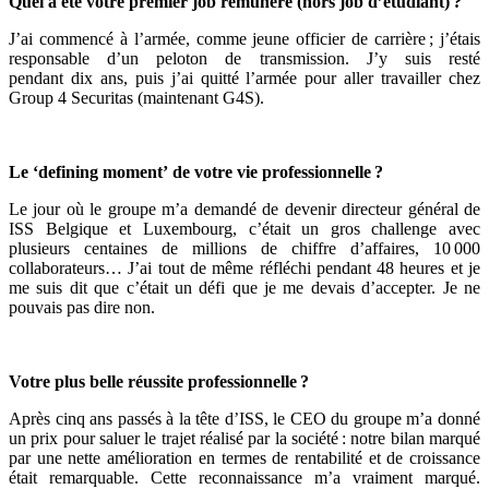
Quel a été votre premier job rémunéré (hors job d’étudiant)
?
J’ai commencé à l’armée, comme jeune officier de carrière ; j’étais
responsable d’un peloton de transmission. J’y suis resté
pendant dix ans, puis j’ai quitté l’armée pour aller travailler chez
Group 4 Securitas (maintenant G4S).
L
e
‘
defining
moment
’
de votre vie professionnelle ?
Le jour où le groupe m’a demandé de devenir directeur général de
ISS Belgique et Luxembourg, c’était un gros challenge avec
plusieurs centaines de millions de chiffre d’affaires, 10 000
collaborateurs… J’ai tout de même réfléchi pendant 48 heures et je
me suis dit que c’était un défi que je me devais d’accepter. Je ne
pouvais pas dire non.
V
otre plus belle réussite professionnelle ?
Après cinq ans passés à la tête d’ISS, le CEO du groupe m’a donné
un prix pour saluer le trajet réalisé par la société : notre bilan marqué
par une nette amélioration en termes de rentabilité et de croissance
était remarquable. Cette reconnaissance m’a vraiment marqué.