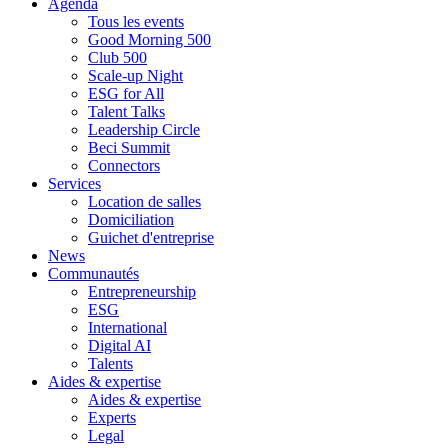
Agenda
Tous les events
Good Morning 500
Club 500
Scale-up Night
ESG for All
Talent Talks
Leadership Circle
Beci Summit
Connectors
Services
Location de salles
Domiciliation
Guichet d'entreprise
News
Communautés
Entrepreneurship
ESG
International
Digital AI
Talents
Aides & expertise
Aides & expertise
Experts
Legal