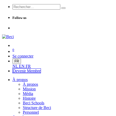
Follow us
0
Se connecter
FR
NL
EN
FR
Devenir Me
mbre
À propos
À propos
Mission
Média
Histoire
Beci Schools
Structure de Beci
Personnel