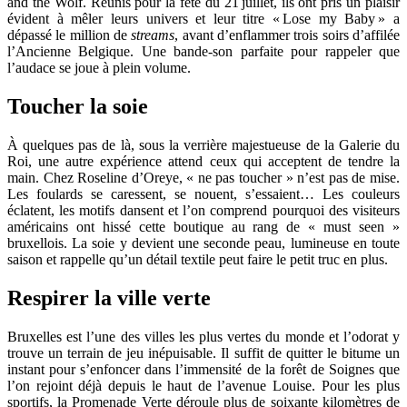
and the Wolf. Réunis pour la fête du 21 juillet, ils ont pris un plaisir
évident à mêler leurs univers et leur titre « Lose my Baby » a
dépassé le million de
streams
, avant d’enflammer trois soirs d’affilée
l’Ancienne Belgique. Une bande-son parfaite pour rappeler que
l’audace se joue à plein volume.
Toucher la soie
À quelques pas de là, sous la verrière majestueuse de la Galerie du
Roi, une autre expérience attend ceux qui acceptent de tendre la
main. Chez Roseline d’Oreye, « ne pas toucher » n’est pas de mise.
Les foulards se caressent, se nouent, s’essaient… Les couleurs
éclatent, les motifs dansent et l’on comprend pourquoi des visiteurs
américains ont hissé cette boutique au rang de « must seen »
bruxellois. La soie y devient une seconde peau, lumineuse en toute
saison et rappelle qu’un détail textile peut faire le petit truc en plus.
Respirer la ville verte
Bruxelles est l’une des villes les plus vertes du monde et l’odorat y
trouve un terrain de jeu inépuisable. Il suffit de quitter le bitume un
instant pour s’enfoncer dans l’immensité de la forêt de Soignes que
l’on rejoint déjà depuis le haut de l’avenue Louise. Pour les plus
sportifs, la Promenade Verte déroule plus de soixante kilomètres de