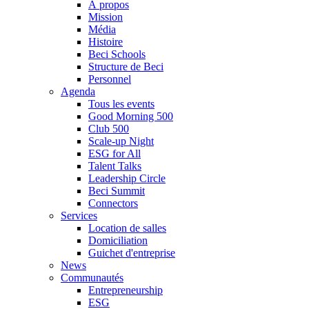
À propos
Mission
Média
Histoire
Beci Schools
Structure de Beci
Personnel
Agenda
Tous les events
Good Morning 500
Club 500
Scale-up Night
ESG for All
Talent Talks
Leadership Circle
Beci Summit
Connectors
Services
Location de salles
Domiciliation
Guichet d'entreprise
News
Communautés
Entrepreneurship
ESG