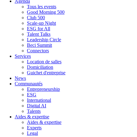
Agenda
Tous les events
Good Morning 500
Club 500
Scale-up Night
ESG for All
Talent Talks
Leadership Circle
Beci Summit
Connectors
Services
Location de salles
Domiciliation
Guichet d'entreprise
News
Communautés
Entrepreneurship
ESG
International
Digital AI
Talents
Aides & expertise
Aides & expertise
Experts
Legal