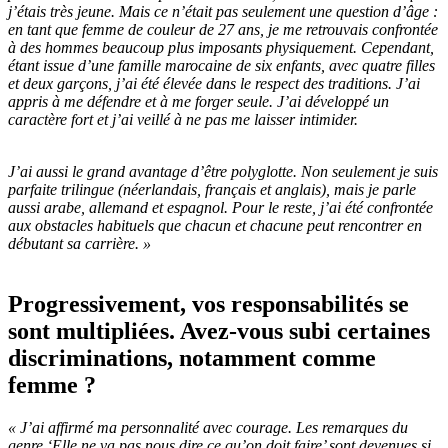
j’étais très jeune. Mais ce n’était pas seulement une question d’âge :
en tant que femme de couleur de 27 ans, je me retrouvais confrontée
à des hommes beaucoup plus imposants physiquement. Cependant,
étant issue d’une famille marocaine de six enfants, avec quatre filles
et deux garçons, j’ai été élevée dans le respect des traditions. J’ai
appris à me défendre et à me forger seule. J’ai développé un
caractère fort et j’ai veillé à ne pas me laisser intimider.
J’ai aussi le grand avantage d’être polyglotte. Non seulement je suis
parfaite trilingue (néerlandais, français et anglais), mais je parle
aussi arabe, allemand et espagnol. Pour le reste, j’ai été confrontée
aux obstacles habituels que chacun et chacune peut rencontrer en
débutant sa carrière. »
Progressivement, vos responsabilités se
sont multipliées. Avez-vous subi certaines
discriminations, notamment comme
femme ?
« J’ai affirmé ma personnalité avec courage. Les remarques du
genre ‘Elle ne va pas nous dire ce qu’on doit faire’ sont devenues si