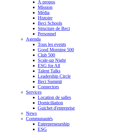
À propos
Mission
Média
Histoire
Beci Schools
Structure de Beci
Personnel
Agenda
Tous les events
Good Morning 500
Club 500
Scale-up Night
ESG for All
Talent Talks
Leadership Circle
Beci Summit
Connectors
Services
Location de salles
Domiciliation
Guichet d'entreprise
News
Communautés
Entrepreneurship
ESG