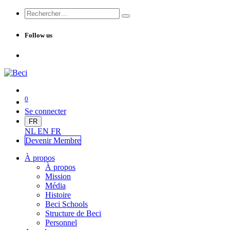
Follow us
0
Se connecter
FR
NL
EN
FR
Devenir Me
mbre
À propos
À propos
Mission
Média
Histoire
Beci Schools
Structure de Beci
Personnel