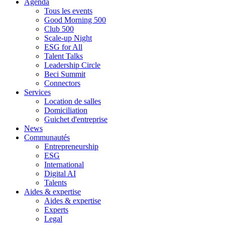
Agenda
Tous les events
Good Morning 500
Club 500
Scale-up Night
ESG for All
Talent Talks
Leadership Circle
Beci Summit
Connectors
Services
Location de salles
Domiciliation
Guichet d'entreprise
News
Communautés
Entrepreneurship
ESG
International
Digital AI
Talents
Aides & expertise
Aides & expertise
Experts
Legal