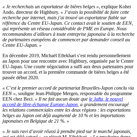
« Je recherchais un exportateur de bières belges »
, explique Kohei
Ando, directeur de Highbury.
« J’avais la possibilité de faire cette
recherche par internet, mais j’ai trouvé un exportateur fiable sur
référence du Centre EU-Japan. Ce contact avait le soutien de EEN,
qui représente un réseau considérable de PME en Europe. Nous
recommandons d’ailleurs à toute entreprise japonaise à la recherche
de partenaires européens de commencer par demander conseil au
Centre EU-Japan. »
En décembre 2019, Michaël Eftekhari s’est rendu personnellement
au Japon pour une rencontre avec Highbury, organisée par le Centre
EU-Japan. Une courte négociation a suffi aux deux partenaires pour
trouver un accord, et la première commande de bières belges a été
passée début 2020.
« C’est le premier accord de partenariat Bruxelles-Japon conclu via
EEN »
, souligne Jean-Philippe Mergen, responsable du programme
EEN chez Beci.
« Il ne fait aucun doute que
le Jafta, le nouvel
accord de libre-échange Europe-Japon
, a grandement encouragé
les relations commerciales entre les deux régions : les exportations
belges au Japon ont déjà augmenté de 10 % et les importations
japonaises en Belgique de 21 %. »
« Je suis ravi d’avoir réussi à prendre pied sur le marché japonais,
qui est déjà saturé »
, se réjouit M. Eftekhari.
« La prochaine étape