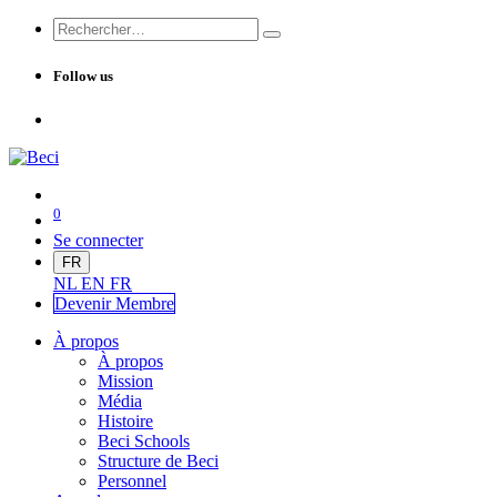
Follow us
0
Se connecter
FR
NL
EN
FR
Devenir Me
mbre
À propos
À propos
Mission
Média
Histoire
Beci Schools
Structure de Beci
Personnel