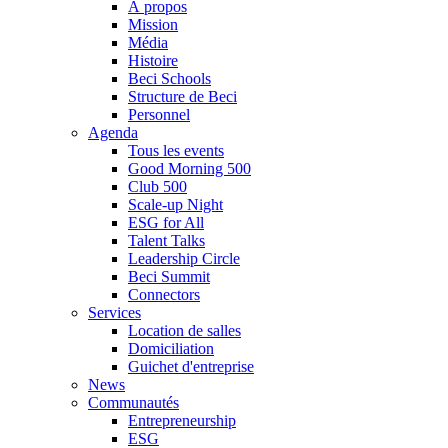
À propos
Mission
Média
Histoire
Beci Schools
Structure de Beci
Personnel
Agenda
Tous les events
Good Morning 500
Club 500
Scale-up Night
ESG for All
Talent Talks
Leadership Circle
Beci Summit
Connectors
Services
Location de salles
Domiciliation
Guichet d'entreprise
News
Communautés
Entrepreneurship
ESG