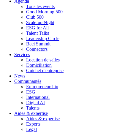
Agenda
Tous les events
Good Morning 500
Club 500
Scale-up Night
ESG for All
Talent Talks
Leadership Circle
Beci Summit
Connectors
Services
Location de salles
Domiciliation
Guichet d'entreprise
News
Communautés
Entrepreneurship
ESG
International
Digital AI
Talents
Aides & expertise
Aides & expertise
Experts
Legal