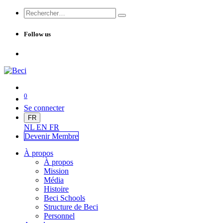
Follow us
0
Se connecter
FR
NL
EN
FR
Devenir Me
mbre
À propos
À propos
Mission
Média
Histoire
Beci Schools
Structure de Beci
Personnel