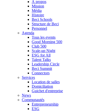
À propos
Mission
Média
Histoire
Beci Schools
Structure de Beci
Personnel
Agenda
Tous les events
Good Morning 500
Club 500
Scale-up Night
ESG for All
Talent Talks
Leadership Circle
Beci Summit
Connectors
Services
Location de salles
Domiciliation
Guichet d'entreprise
News
Communautés
Entrepreneurship
ESG