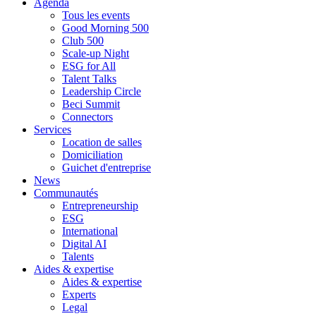
Agenda
Tous les events
Good Morning 500
Club 500
Scale-up Night
ESG for All
Talent Talks
Leadership Circle
Beci Summit
Connectors
Services
Location de salles
Domiciliation
Guichet d'entreprise
News
Communautés
Entrepreneurship
ESG
International
Digital AI
Talents
Aides & expertise
Aides & expertise
Experts
Legal