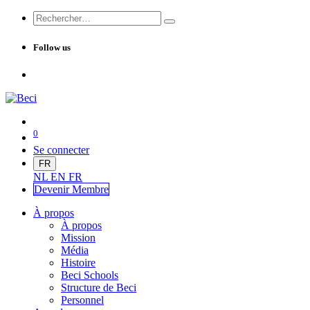
Follow us
0
Se connecter
FR
NL
EN
FR
Devenir Me
mbre
À propos
À propos
Mission
Média
Histoire
Beci Schools
Structure de Beci
Personnel