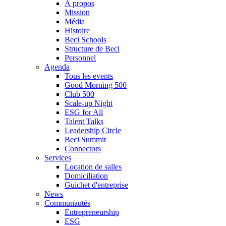
À propos
Mission
Média
Histoire
Beci Schools
Structure de Beci
Personnel
Agenda
Tous les events
Good Morning 500
Club 500
Scale-up Night
ESG for All
Talent Talks
Leadership Circle
Beci Summit
Connectors
Services
Location de salles
Domiciliation
Guichet d'entreprise
News
Communautés
Entrepreneurship
ESG