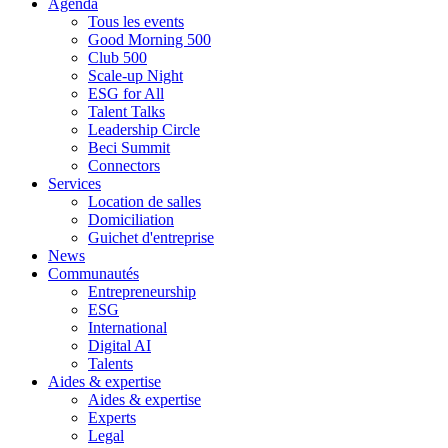
Agenda
Tous les events
Good Morning 500
Club 500
Scale-up Night
ESG for All
Talent Talks
Leadership Circle
Beci Summit
Connectors
Services
Location de salles
Domiciliation
Guichet d'entreprise
News
Communautés
Entrepreneurship
ESG
International
Digital AI
Talents
Aides & expertise
Aides & expertise
Experts
Legal