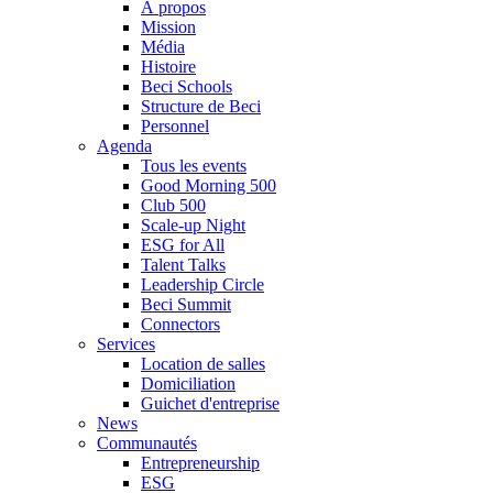
À propos
Mission
Média
Histoire
Beci Schools
Structure de Beci
Personnel
Agenda
Tous les events
Good Morning 500
Club 500
Scale-up Night
ESG for All
Talent Talks
Leadership Circle
Beci Summit
Connectors
Services
Location de salles
Domiciliation
Guichet d'entreprise
News
Communautés
Entrepreneurship
ESG