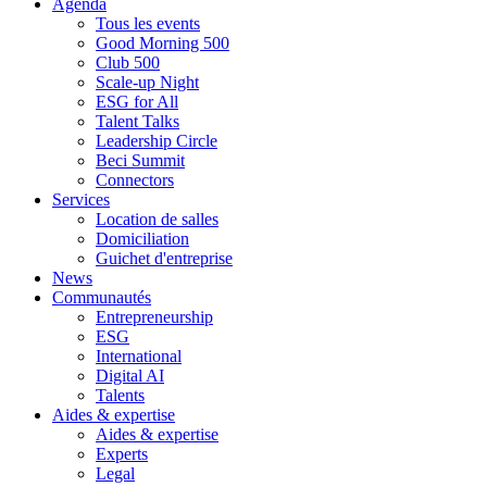
Agenda
Tous les events
Good Morning 500
Club 500
Scale-up Night
ESG for All
Talent Talks
Leadership Circle
Beci Summit
Connectors
Services
Location de salles
Domiciliation
Guichet d'entreprise
News
Communautés
Entrepreneurship
ESG
International
Digital AI
Talents
Aides & expertise
Aides & expertise
Experts
Legal