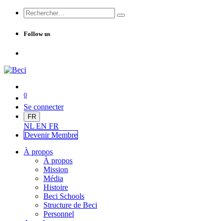
Follow us
0
Se connecter
FR
NL
EN
FR
Devenir Me
mbre
À propos
À propos
Mission
Média
Histoire
Beci Schools
Structure de Beci
Personnel