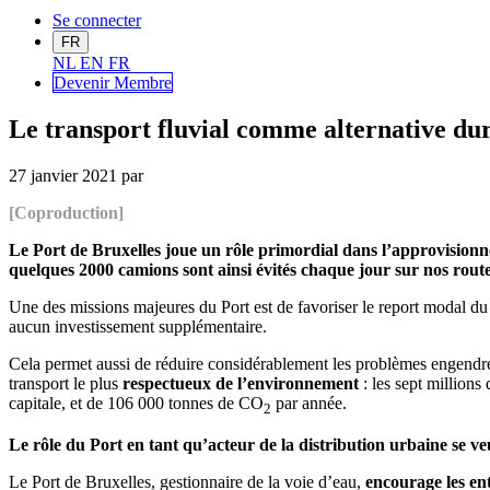
Se connecter
FR
NL
EN
FR
Devenir Me
mbre
Le transport fluvial comme alternative dur
27 janvier 2021
par
[Coproduction]
Le Port de Bruxelles joue un rôle primordial dans l’approvisionne
quelques 2000 camions sont ainsi évités chaque jour sur nos rout
Une des missions majeures du Port est de favoriser le report modal du 
aucun investissement supplémentaire.
Cela permet aussi de réduire considérablement les problèmes engendrés pa
transport le plus
respectueux de l’environnement
: les sept million
capitale, et de 106 000 tonnes de CO
par année.
2
Le rôle du Port en tant qu’acteur de la distribution urbaine se ve
Le Port de Bruxelles, gestionnaire de la voie d’eau,
encourage les ent