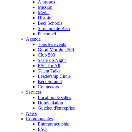
À propos
Mission
Média
Histoire
Beci Schools
Structure de Beci
Personnel
Agenda
Tous les events
Good Morning 500
Club 500
Scale-up Night
ESG for All
Talent Talks
Leadership Circle
Beci Summit
Connectors
Services
Location de salles
Domiciliation
Guichet d'entreprise
News
Communautés
Entrepreneurship
ESG