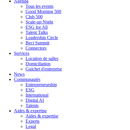
Agenda
Tous les events
Good Morning 500
Club 500
Scale-up Night
ESG for All
Talent Talks
Leadership Circle
Beci Summit
Connectors
Services
Location de salles
Domiciliation
Guichet d'entreprise
News
Communautés
Entrepreneurship
ESG
International
Digital AI
Talents
Aides & expertise
Aides & expertise
Experts
Legal