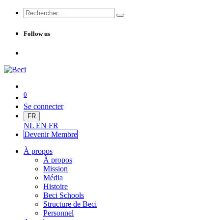
Follow us
0
Se connecter
FR
NL
EN
FR
Devenir Me
mbre
À propos
À propos
Mission
Média
Histoire
Beci Schools
Structure de Beci
Personnel