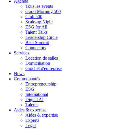
Agenda
Tous les events
Good Morning 500
Club 500
Scale-up Night
ESG for All
Talent Talks
Leadership Circle
Beci Summit
Connectors
Services
Location de salles
Domiciliation
Guichet d'entreprise
News
Communautés
Entrepreneurship
ESG
International
Digital AI
Talents
Aides & expertise
Aides & expertise
Experts
Legal