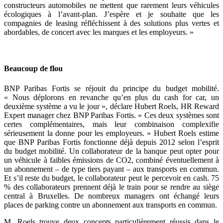
constructeurs automobiles ne mettent que rarement leurs véhicules
écologiques à l’avant-plan. J’espère et je souhaite que les
compagnies de leasing réfléchissent à des solutions plus vertes et
abordables, de concert avec les marques et les employeurs. »
Beaucoup de flou
BNP Paribas Fortis se réjouit du principe du budget mobilité.
« Nous déplorons en revanche qu’en plus du cash for car, un
deuxième système a vu le jour », déclare Hubert Roels, HR Reward
Expert manager chez BNP Paribas Fortis. « Ces deux systèmes sont
certes complémentaires, mais leur combinaison complexifie
sérieusement la donne pour les employeurs. » Hubert Roels estime
que BNP Paribas Fortis fonctionne déjà depuis 2012 selon l’esprit
du budget mobilité. Un collaborateur de la banque peut opter pour
un véhicule à faibles émissions de CO2, combiné éventuellement à
un abonnement – de type tiers payant – aux transports en commun.
Et s’il reste du budget, le collaborateur peut le percevoir en cash. 75
% des collaborateurs prennent déjà le train pour se rendre au siège
central à Bruxelles. De nombreux managers ont échangé leurs
places de parking contre un abonnement aux transports en commun.
M. Roels trouve deux concepts particulièrement réussis dans le