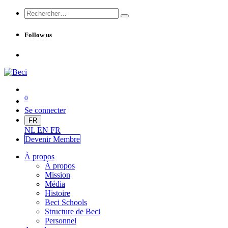
Follow us
0
Se connecter
FR
NL
EN
FR
Devenir Me
mbre
À propos
À propos
Mission
Média
Histoire
Beci Schools
Structure de Beci
Personnel