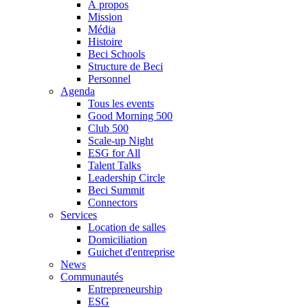
À propos
Mission
Média
Histoire
Beci Schools
Structure de Beci
Personnel
Agenda
Tous les events
Good Morning 500
Club 500
Scale-up Night
ESG for All
Talent Talks
Leadership Circle
Beci Summit
Connectors
Services
Location de salles
Domiciliation
Guichet d'entreprise
News
Communautés
Entrepreneurship
ESG