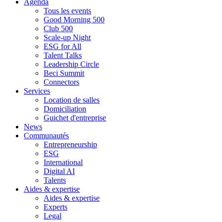
Agenda
Tous les events
Good Morning 500
Club 500
Scale-up Night
ESG for All
Talent Talks
Leadership Circle
Beci Summit
Connectors
Services
Location de salles
Domiciliation
Guichet d'entreprise
News
Communautés
Entrepreneurship
ESG
International
Digital AI
Talents
Aides & expertise
Aides & expertise
Experts
Legal