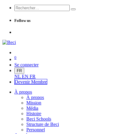
Follow us
0
Se connecter
FR
NL
EN
FR
Devenir Me
mbre
À propos
À propos
Mission
Média
Histoire
Beci Schools
Structure de Beci
Personnel