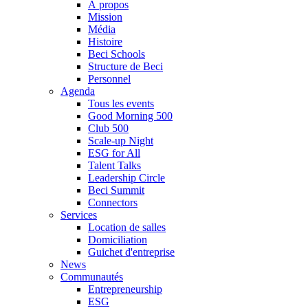
À propos
Mission
Média
Histoire
Beci Schools
Structure de Beci
Personnel
Agenda
Tous les events
Good Morning 500
Club 500
Scale-up Night
ESG for All
Talent Talks
Leadership Circle
Beci Summit
Connectors
Services
Location de salles
Domiciliation
Guichet d'entreprise
News
Communautés
Entrepreneurship
ESG