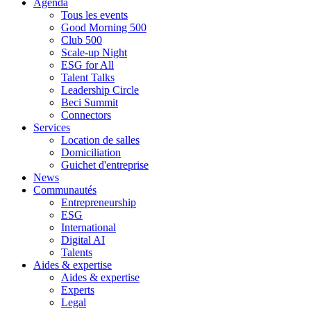
Agenda
Tous les events
Good Morning 500
Club 500
Scale-up Night
ESG for All
Talent Talks
Leadership Circle
Beci Summit
Connectors
Services
Location de salles
Domiciliation
Guichet d'entreprise
News
Communautés
Entrepreneurship
ESG
International
Digital AI
Talents
Aides & expertise
Aides & expertise
Experts
Legal