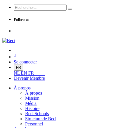
Follow us
0
Se connecter
FR
NL
EN
FR
Devenir Me
mbre
À propos
À propos
Mission
Média
Histoire
Beci Schools
Structure de Beci
Personnel