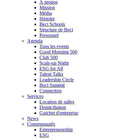
À propos
Mission
Média
Histoire
Beci Schools
Structure de Beci
Personnel
Agenda
Tous les events
Good Morning 500
Club 500
Scale-up Night
ESG for All
Talent Talks
Leadership Circle
Beci Summit
Connectors
Services
Location de salles
Domiciliation
Guichet d'entreprise
News
Communautés
Entrepreneurship
ESG