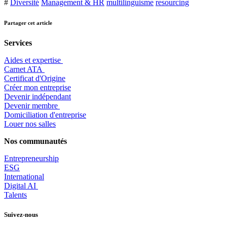
#
Diversité
Management & HR
multilinguisme
resourcing
Partager cet article
Services
Aides et expertise
​Carnet ATA
Certificat d'Origine
Créer mon entreprise
Devenir indépendant
Devenir membre
​Domiciliation d'entreprise
Louer nos salles
Nos communautés
Entrepr
eneurship
ESG
International
Digital AI
Talents
Suivez-nous