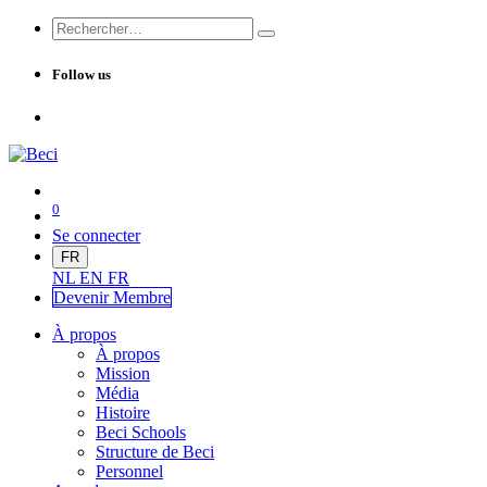
Follow us
0
Se connecter
FR
NL
EN
FR
Devenir Me
mbre
À propos
À propos
Mission
Média
Histoire
Beci Schools
Structure de Beci
Personnel