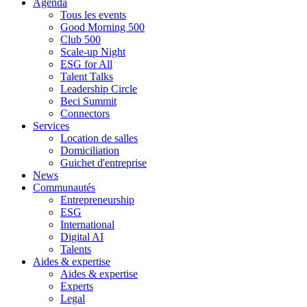
Agenda
Tous les events
Good Morning 500
Club 500
Scale-up Night
ESG for All
Talent Talks
Leadership Circle
Beci Summit
Connectors
Services
Location de salles
Domiciliation
Guichet d'entreprise
News
Communautés
Entrepreneurship
ESG
International
Digital AI
Talents
Aides & expertise
Aides & expertise
Experts
Legal