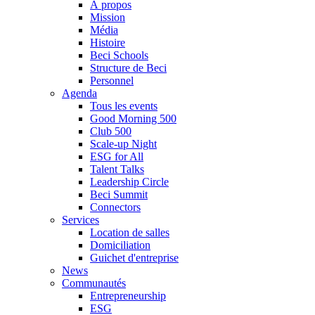
À propos
Mission
Média
Histoire
Beci Schools
Structure de Beci
Personnel
Agenda
Tous les events
Good Morning 500
Club 500
Scale-up Night
ESG for All
Talent Talks
Leadership Circle
Beci Summit
Connectors
Services
Location de salles
Domiciliation
Guichet d'entreprise
News
Communautés
Entrepreneurship
ESG