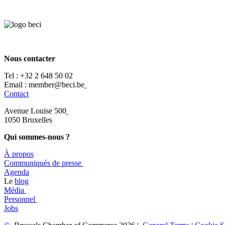
Nous contacter
Tel :
+32 2 648 50 02​
​​Email : member@beci.be
Contact
Avenue Louise 500
​1050 Bruxelles
Qui sommes-nous ?
À propos
​​Communiqués de presse
​Agenda
​​Le
blog
​Média
Personnel
Jobs