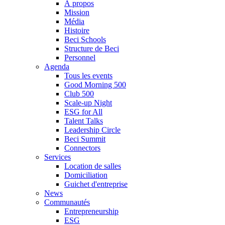
À propos
Mission
Média
Histoire
Beci Schools
Structure de Beci
Personnel
Agenda
Tous les events
Good Morning 500
Club 500
Scale-up Night
ESG for All
Talent Talks
Leadership Circle
Beci Summit
Connectors
Services
Location de salles
Domiciliation
Guichet d'entreprise
News
Communautés
Entrepreneurship
ESG