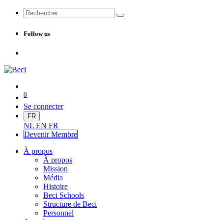
Follow us
0
Se connecter
FR
NL
EN
FR
Devenir Me
mbre
À propos
À propos
Mission
Média
Histoire
Beci Schools
Structure de Beci
Personnel