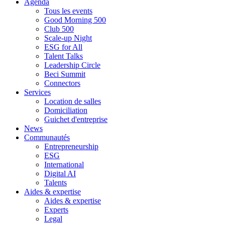
Agenda
Tous les events
Good Morning 500
Club 500
Scale-up Night
ESG for All
Talent Talks
Leadership Circle
Beci Summit
Connectors
Services
Location de salles
Domiciliation
Guichet d'entreprise
News
Communautés
Entrepreneurship
ESG
International
Digital AI
Talents
Aides & expertise
Aides & expertise
Experts
Legal