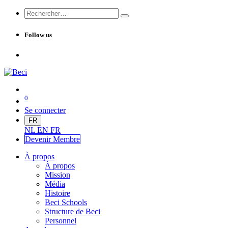
Follow us
0
Se connecter
FR
NL
EN
FR
Devenir Me
mbre
À propos
À propos
Mission
Média
Histoire
Beci Schools
Structure de Beci
Personnel