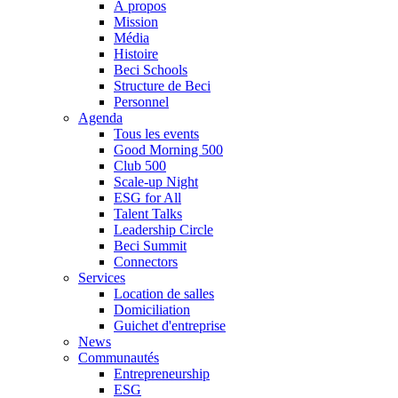
À propos
Mission
Média
Histoire
Beci Schools
Structure de Beci
Personnel
Agenda
Tous les events
Good Morning 500
Club 500
Scale-up Night
ESG for All
Talent Talks
Leadership Circle
Beci Summit
Connectors
Services
Location de salles
Domiciliation
Guichet d'entreprise
News
Communautés
Entrepreneurship
ESG