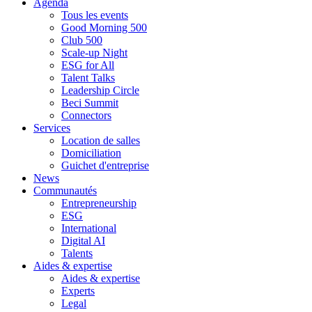
Agenda
Tous les events
Good Morning 500
Club 500
Scale-up Night
ESG for All
Talent Talks
Leadership Circle
Beci Summit
Connectors
Services
Location de salles
Domiciliation
Guichet d'entreprise
News
Communautés
Entrepreneurship
ESG
International
Digital AI
Talents
Aides & expertise
Aides & expertise
Experts
Legal