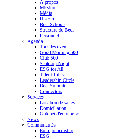
À propos
Mission
Média
Histoire
Beci Schools
Structure de Beci
Personnel
Agenda
Tous les events
Good Morning 500
Club 500
Scale-up Night
ESG for All
Talent Talks
Leadership Circle
Beci Summit
Connectors
Services
Location de salles
Domiciliation
Guichet d'entreprise
News
Communautés
Entrepreneurship
ESG