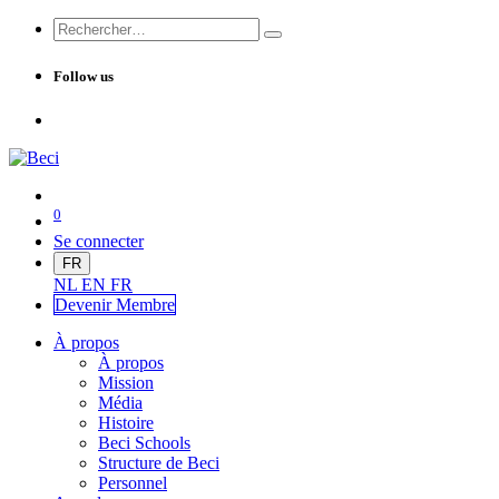
Follow us
0
Se connecter
FR
NL
EN
FR
Devenir Me
mbre
À propos
À propos
Mission
Média
Histoire
Beci Schools
Structure de Beci
Personnel