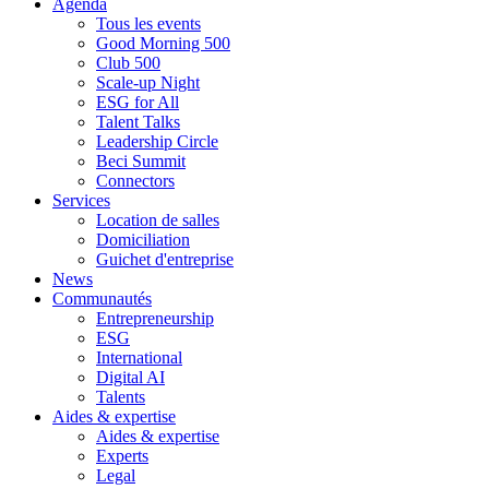
Agenda
Tous les events
Good Morning 500
Club 500
Scale-up Night
ESG for All
Talent Talks
Leadership Circle
Beci Summit
Connectors
Services
Location de salles
Domiciliation
Guichet d'entreprise
News
Communautés
Entrepreneurship
ESG
International
Digital AI
Talents
Aides & expertise
Aides & expertise
Experts
Legal