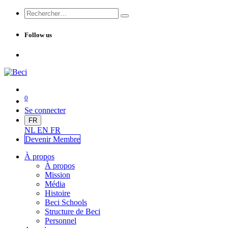
Follow us
0
Se connecter
FR
NL
EN
FR
Devenir Me
mbre
À propos
À propos
Mission
Média
Histoire
Beci Schools
Structure de Beci
Personnel