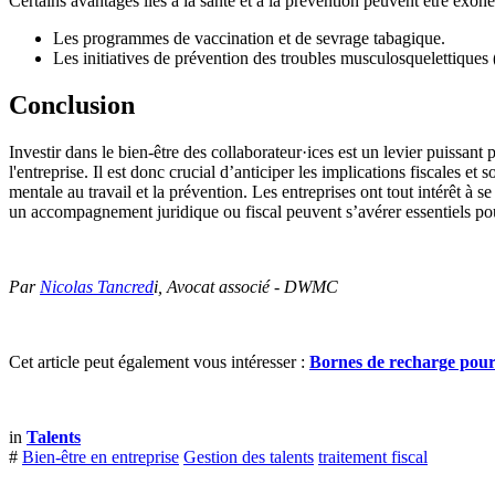
Certains avantages liés à la santé et à la prévention peuvent être exon
Les programmes de vaccination et de sevrage tabagique.
Les initiatives de prévention des troubles musculosquelettique
Conclusion
Investir dans le bien-être des collaborateur·ices est un levier puissan
l'entreprise. Il est donc crucial d’anticiper les implications fiscales e
mentale au travail et la prévention. Les entreprises ont tout intérêt à s
un accompagnement juridique ou fiscal peuvent s’avérer essentiels pou
Par
Nicolas Tancred
i, Avocat associé - DWMC
Cet article peut également vous intéresser :
Bornes de recharge pour v
in
Talents
#
Bien-être en entreprise
Gestion des talents
traitement fiscal