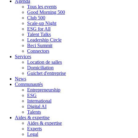
Agenda
Tous les events
Good Morning 500
Club 500
Scale-up Night
ESG for All
Talent Talks
Leadership Circle
Beci Summit
Connectors
Services
Location de salles
Domiciliation
Guichet d'entreprise
News
Communautés
Entrepreneurship
ESG
International
Digital AI
Talents
Aides & expertise
Aides & expertise
Experts
Legal