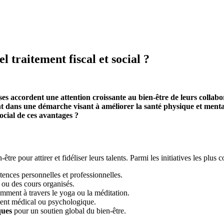
l traitement fiscal et social ?
ses accordent une attention croissante au bien-être de leurs colla
ent dans une démarche visant à améliorer la santé physique et mentale
social de ces avantages ?
pour attirer et fidéliser leurs talents. Parmi les initiatives les plus c
ences personnelles et professionnelles.
 ou des cours organisés.
amment à travers le yoga ou la méditation.
ent médical ou psychologique.
ques
pour un soutien global du bien-être.