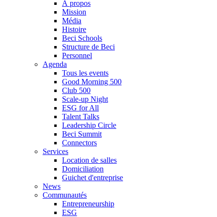
À propos
Mission
Média
Histoire
Beci Schools
Structure de Beci
Personnel
Agenda
Tous les events
Good Morning 500
Club 500
Scale-up Night
ESG for All
Talent Talks
Leadership Circle
Beci Summit
Connectors
Services
Location de salles
Domiciliation
Guichet d'entreprise
News
Communautés
Entrepreneurship
ESG