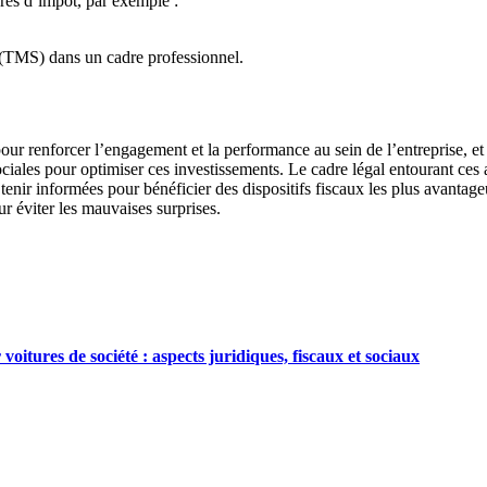
érés d’impôt, par exemple :
s (TMS) dans un cadre professionnel.
t pour renforcer l’engagement et la performance au sein de l’entreprise, e
t sociales pour optimiser ces investissements. Le cadre légal entourant ce
e tenir informées pour bénéficier des dispositifs fiscaux les plus avantag
r éviter les mauvaises surprises.
oitures de société : aspects juridiques, fiscaux et sociaux